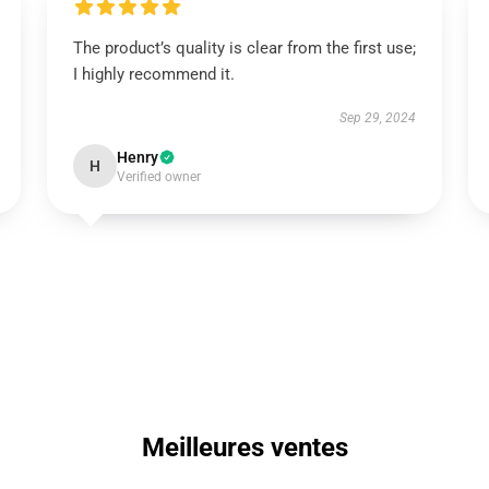
The product’s quality is clear from the first use;
I highly recommend it.
Sep 29, 2024
Henry
H
Verified owner
Meilleures ventes