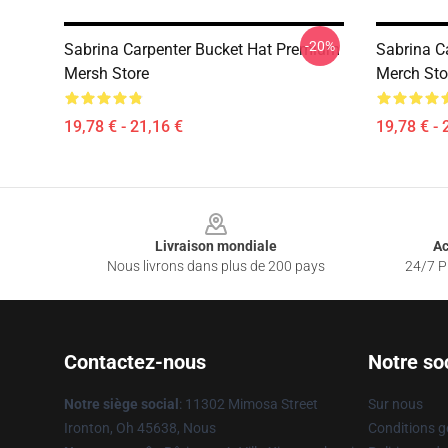
-20%
Sabrina Carpenter Bucket Hat Premium
Sabrina C
Mersh Store
Merch Sto
19,78 € - 21,16 €
19,78 € - 
Footer
Livraison mondiale
Ac
Nous livrons dans plus de 200 pays
24/7 Pr
Contactez-nous
Notre so
Notre siège social
: 11302 Mimosa Street
Sur nous
Ironton, Oh 45638, Nous
Conditions g