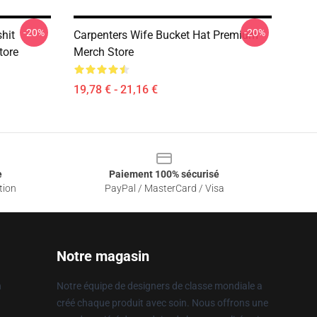
-20%
-20%
hit
Carpenters Wife Bucket Hat Premium
tore
Merch Store
19,78 € - 21,16 €
e
Paiement 100% sécurisé
tion
PayPal / MasterCard / Visa
Notre magasin
n
Notre équipe de designers de classe mondiale a
créé chaque produit avec soin. Nous offrons une