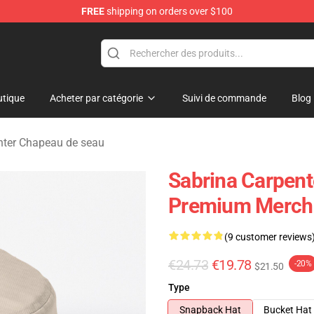
FREE
shipping on orders over $100
erchandise Store
tique
Acheter par catégorie
Suivi de commande
Blog
nter Chapeau de seau
Sabrina Carpent
Premium Merch 
(9 customer reviews
€24.73
€19.78
-20%
$21.50
Type
Snapback Hat
Bucket Hat