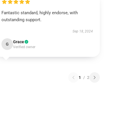
Fantastic standard, highly endorse, with
outstanding support.
Sep 18, 2024
Grace
G
Verified owner
1
/
2