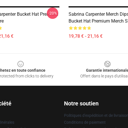
-20%
arpenter Bucket Hat Premium
Sabrina Carpenter Merch Dips
re
Bucket Hat Premium Merch S
21,16 €
19,78 € - 21,16 €
hetez en toute confiance
Garantie international
otected from clicks to delivery
Offert dans le pays d'utilisa
ciété
Notre soutien
Politiques d'expédition et de livraiso
énérales
Conditions de paiement