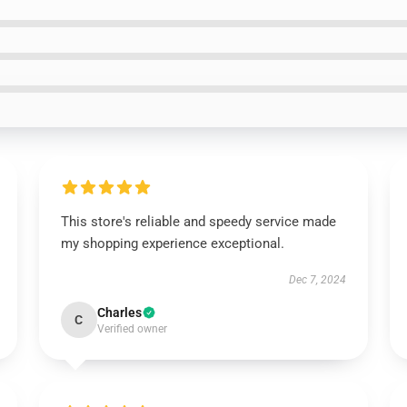
This store's reliable and speedy service made
my shopping experience exceptional.
Dec 7, 2024
Charles
C
Verified owner