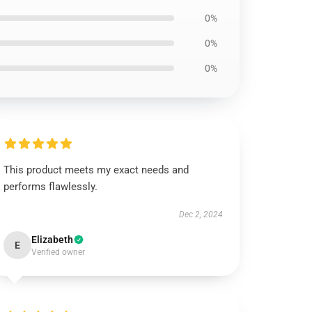
0%
0%
0%
This product meets my exact needs and
performs flawlessly.
Dec 2, 2024
Elizabeth
E
Verified owner