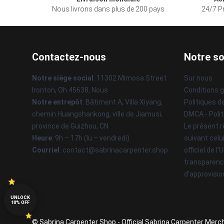
Nous livrons dans plus de 200 pays
24/7 Pr
Contactez-nous
Notre so
Notre siège social
: 11302 Mimosa Street
Sur nous
Ironton, Oh 45638, Nous
Conditions 
Notre entrepôt
: Bâtiment A, Villa Xiyang,
Politiques d
chemin Huangshankong, ville de Jiamusi,
DMCA - Polit
province de Guizhou, CN
Le présent r
Heure
: 9h – 17h (lu – vendredi)
suivant celu
Courriel
: contact@sabrinacarpenter.shop
officiel de l
transparenc
d'approvisi
UNLOCK
10% OFF
© Sabrina Carpenter Shop - Official Sabrina Carpenter Merch