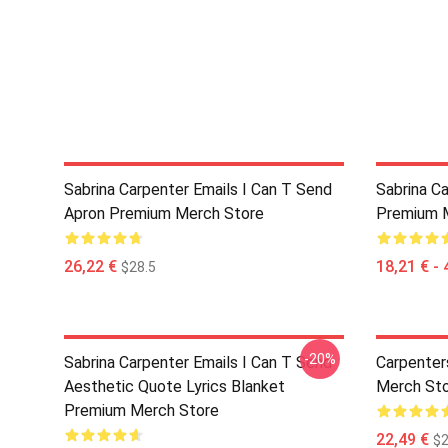
Sabrina Carpenter Emails I Can T Send
Sabrina C
Apron Premium Merch Store
Premium 
26,22 €
18,21 € - 
$28.5
-20%
Sabrina Carpenter Emails I Can T Send
Carpenter
Aesthetic Quote Lyrics Blanket
Merch St
Premium Merch Store
22,49 €
$2