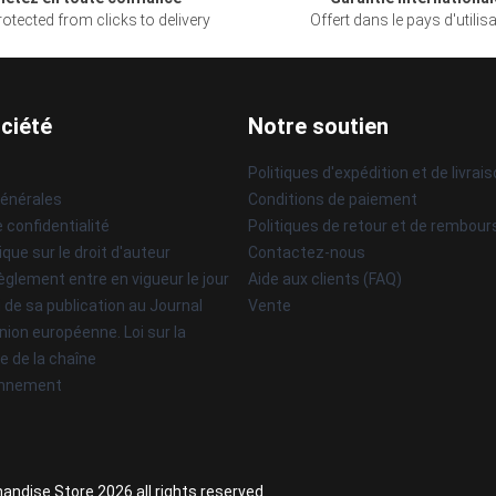
otected from clicks to delivery
Offert dans le pays d'utilis
ciété
Notre soutien
Politiques d'expédition et de livrai
générales
Conditions de paiement
e confidentialité
Politiques de retour et de rembou
ique sur le droit d'auteur
Contactez-nous
èglement entre en vigueur le jour
Aide aux clients (FAQ)
i de sa publication au Journal
Vente
'Union européenne. Loi sur la
e de la chaîne
onnement
andise Store 2026 all rights reserved