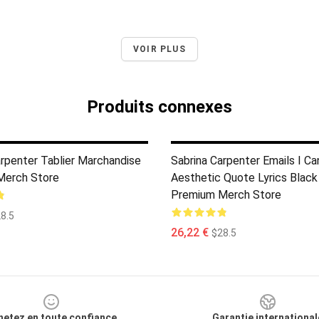
VOIR PLUS
Produits connexes
arpenter Tablier Marchandise
Sabrina Carpenter Emails I C
Merch Store
Aesthetic Quote Lyrics Black
Premium Merch Store
8.5
26,22 €
$28.5
hetez en toute confiance
Garantie international