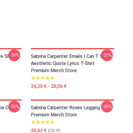
-20%
-20%
ve Shower
Sabrina Carpenter Emails I Can T Send
Aesthetic Quote Lyrics T-Shirt
Premium Merch Store
24,38 € - 28,06 €
-20%
-20%
ne Case
Sabrina Carpenter Roses Legging
Premium Merch Store
26,63 €
$28.95