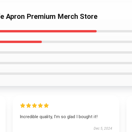
ife Apron Premium Merch Store
Incredible quality, I’m so glad I bought it!
Dec 5, 2024