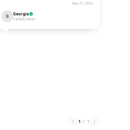
Nov 27, 2024
Georgia
G
Verified owner
1
/
1