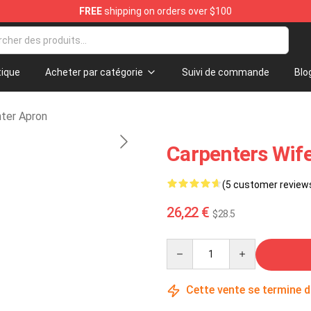
FREE
shipping on orders over $100
erchandise Store
ique
Acheter par catégorie
Suivi de commande
Blo
nter Apron
Carpenters Wif
(5 customer review
26,22 €
$28.5
Quantity
Cette vente se termine 