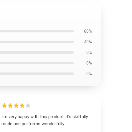
60%
40%
0%
0%
0%
I’m very happy with this product; it’s skillfully
made and performs wonderfully.