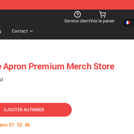
Service client
Voir le panier
g
Contact
e Apron Premium Merch Store
s)
AJOUTER AU PANIER
dans
01
:
52
:
45