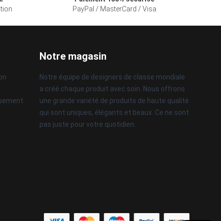
ation
PayPal / MasterCard / Visa
Notre magasin
son
Notre équipe de designers de classe mondiale
a créé chaque produit avec soin. Nous offrons
rsement
une grande variété de produits de haute qualité
qui sont uniques, élégants et beaux. Ce ne sont
pas juste pour votre quotidien.