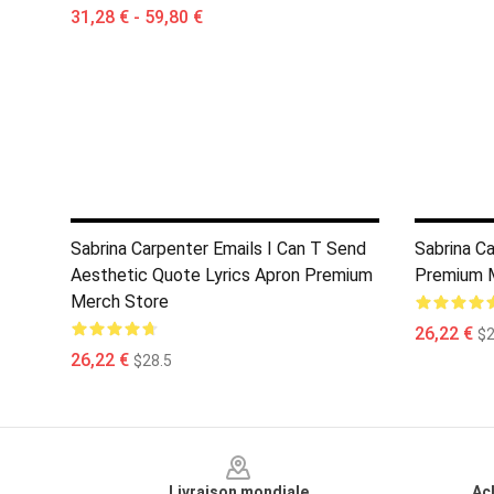
31,28 € - 59,80 €
Sabrina Carpenter Emails I Can T Send
Sabrina C
Aesthetic Quote Lyrics Apron Premium
Premium 
Merch Store
26,22 €
$2
26,22 €
$28.5
Footer
Livraison mondiale
Ac