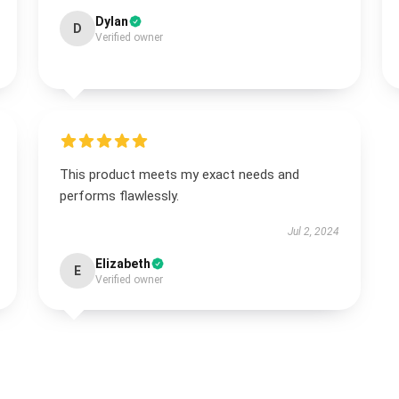
Dylan
D
Verified owner
This product meets my exact needs and
performs flawlessly.
Jul 2, 2024
Elizabeth
E
Verified owner