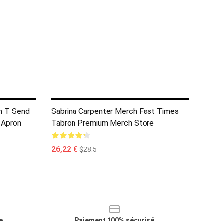
an T Send
Sabrina Carpenter Merch Fast Times
 Apron
Tabron Premium Merch Store
26,22 €
$28.5
e
Paiement 100% sécurisé