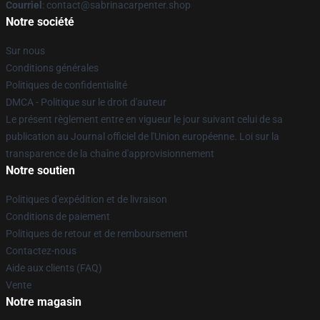
Courriel
: contact@sabrinacarpenter.shop
Notre société
Sur nous
Conditions générales
Politiques de confidentialité
DMCA - Politique sur le droit d'auteur
Le présent règlement entre en vigueur le jour suivant celui de sa
publication au Journal officiel de l'Union européenne. Loi sur la
transparence de la chaîne d'approvisionnement
Notre soutien
Politiques d'expédition et de livraison
Conditions de paiement
Politiques de retour et de remboursement
Contactez-nous
Aide aux clients (FAQ)
Vente
Notre magasin