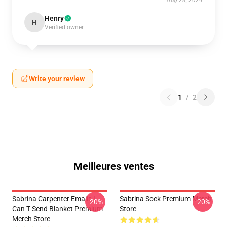
Aug 28, 2024
Henry
H
Verified owner
Write your review
1
/
2
Meilleures ventes
Sabrina Carpenter Emails I
Sabrina Sock Premium Merch
-20%
-20%
Can T Send Blanket Premium
Store
Merch Store