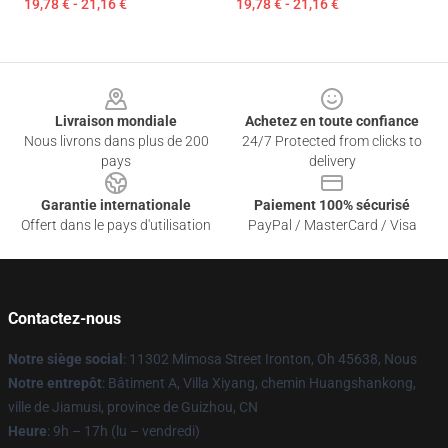
19,78 € - 21,16 €
19,78 € - 21,16 €
Footer
Livraison mondiale
Achetez en toute confiance
Nous livrons dans plus de 200
24/7 Protected from clicks to
pays
delivery
Garantie internationale
Paiement 100% sécurisé
Offert dans le pays d'utilisation
PayPal / MasterCard / Visa
Contactez-nous
Notre siège social
: 11302 Mimosa Street Ironton, Oh 45638, Nous
Notre entrepôt
: Bâtiment A, Villa Xiyang, chemin Huangshankong,
ville de Jiamusi, province de Guizhou, CN
Heure
: 9h – 17h (lu – vendredi)