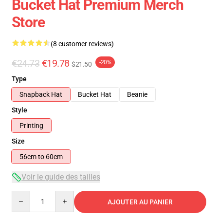
Bucket Hat Premium Merch
Store
(8 customer reviews)
€24.73
€19.78
-20%
$21.50
Type
Snapback Hat
Bucket Hat
Beanie
Style
Printing
Size
56cm to 60cm
Voir le guide des tailles
Quantity
AJOUTER AU PANIER