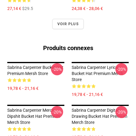
27,14 €
$29.5
24,38 € - 28,06 €
VOIR PLUS
Produits connexes
Sabrina Carpenter Bucket Hat
Sabrina Carpenter Lyrics
-20%
-20%
Premium Mersh Store
Bucket Hat Premium Merch
Store
19,78 € - 21,16 €
19,78 € - 21,16 €
Sabrina Carpenter Merch
Sabrina Carpenter Digital
-20%
-20%
Dipshit Bucket Hat Premium
Drawing Bucket Hat Premium
Merch Store
Merch Store