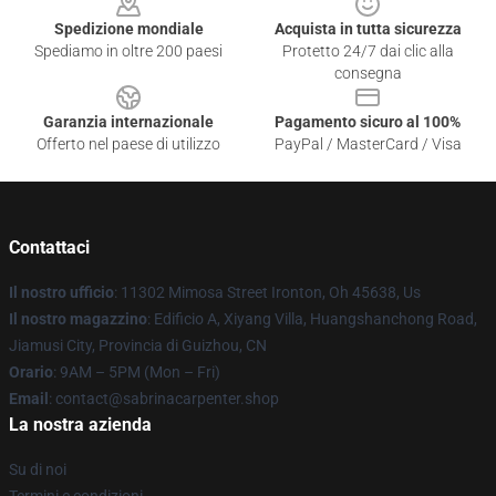
Spedizione mondiale
Acquista in tutta sicurezza
Spediamo in oltre 200 paesi
Protetto 24/7 dai clic alla
consegna
Garanzia internazionale
Pagamento sicuro al 100%
Offerto nel paese di utilizzo
PayPal / MasterCard / Visa
Contattaci
Il nostro ufficio
: 11302 Mimosa Street Ironton, Oh 45638, Us
Il nostro magazzino
: Edificio A, Xiyang Villa, Huangshanchong Road,
Jiamusi City, Provincia di Guizhou, CN
Orario
: 9AM – 5PM (Mon – Fri)
Email
: contact@sabrinacarpenter.shop
La nostra azienda
Su di noi