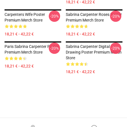
18,21 € - 42,22 €
Carpenters Wife Poster
Sabrina Carpenter Roses Poster
-20%
-20%
Premium Merch Store
Premium Merch Store
18,21 € - 42,22 €
18,21 € - 42,22 €
Paris Sabrina Carpenter Poster
Sabrina Carpenter Digital
-20%
-20%
Premium Merch Store
Drawing Poster Premium Merch
Store
18,21 € - 42,22 €
18,21 € - 42,22 €
Footer