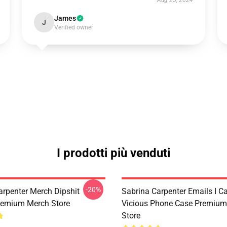
Aug 25, 2024
James
J
Verified owner
I prodotti più venduti
-20%
arpenter Merch Dipshit
Sabrina Carpenter Emails I C
remium Merch Store
Vicious Phone Case Premium
Store