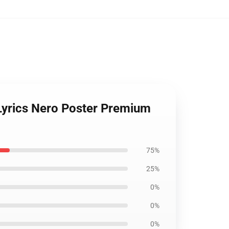
 Lyrics Nero Poster Premium
75%
25%
0%
0%
0%