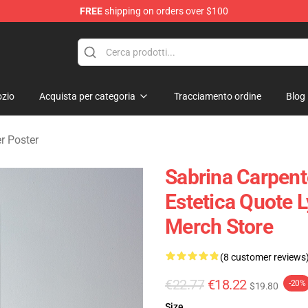
FREE
shipping on orders over $100
erchandise Store
zio
Acquista per categoria
Tracciamento ordine
Blog
r Poster
Sabrina Carpent
Estetica Quote 
Merch Store
(8 customer reviews
€22.77
€18.22
-20%
$19.80
Size