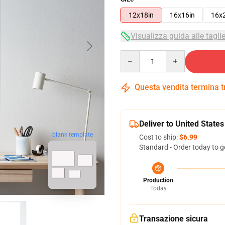
12x18in
16x16in
16x
Visualizza guida alle tagli
Quantity
Questa vendita termina 
Deliver to United States
blank template
Cost to ship:
$6.99
Standard - Order today to g
Production
Today
Transazione sicura