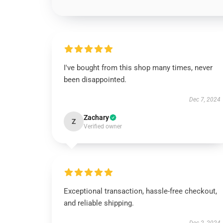
I've bought from this shop many times, never
been disappointed.
Dec 7, 2024
Zachary
Z
Verified owner
Exceptional transaction, hassle-free checkout,
and reliable shipping.