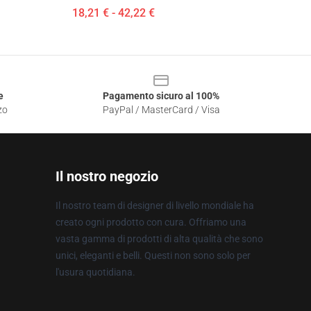
18,21 € - 42,22 €
e
Pagamento sicuro al 100%
zo
PayPal / MasterCard / Visa
Il nostro negozio
Il nostro team di designer di livello mondiale ha
creato ogni prodotto con cura. Offriamo una
vasta gamma di prodotti di alta qualità che sono
unici, eleganti e belli. Questi non sono solo per
l'usura quotidiana.