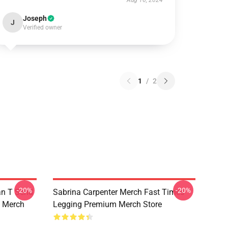
Aug 16, 2024
Joseph
J
Verified owner
1
/
2
-20%
-20%
an T Send
Sabrina Carpenter Merch Fast Times
 Merch
Legging Premium Merch Store