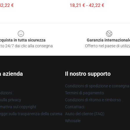
42,22 €
18,21 € - 42,22 €
cquista in tutta sicurezza
Garanzia internazional
to 24/7 dai clic alla consegna
Offerto nel paese di utiliz
a azienda
Il nostro supporto
Condizioni di spedizione e consegna
dizioni
Termini di pagamento
ulla privacy
Condizioni di ritorno e rimborso
mativa sul copyright
Contattaci
gge sulla trasparenza della catena
Aiuto del cliente (FAQ)
Whosale