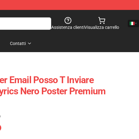
Assistenza clienti
Visualizza carrello
Contatti
er Email Posso T Inviare
Lyrics Nero Poster Premium
)