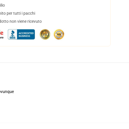
lio
to per tutti i pacchi
dotto non viene ricevuto
, ovunque