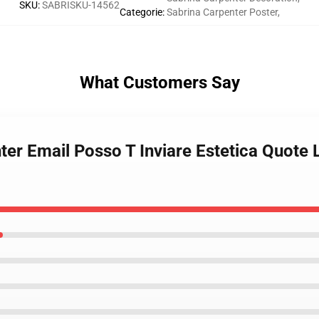
SKU
:
SABRISKU-14562
Categorie
:
Sabrina Carpenter Poster
,
What Customers Say
ter Email Posso T Inviare Estetica Quote