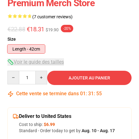
Premium Merch Store
(7 customer reviews)
€22.88
€18.31
-20%
$19.90
Size
Length - 42cm
Voir le guide des tailles
Quantity
AJOUTER AU PANIER
Cette vente se termine dans
01
:
31
:
54
Deliver to United States
Cost to ship:
$6.99
Standard - Order today to get by
Aug. 10 - Aug. 17