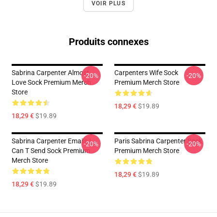
VOIR PLUS
Produits connexes
Sabrina Carpenter Almost
Carpenters Wife Sock
-20%
-20%
Love Sock Premium Merch
Premium Merch Store
Store
18,29 €
$19.89
18,29 €
$19.89
Sabrina Carpenter Emails I
Paris Sabrina Carpenter Sock
-20%
-20%
Can T Send Sock Premium
Premium Merch Store
Merch Store
18,29 €
$19.89
18,29 €
$19.89