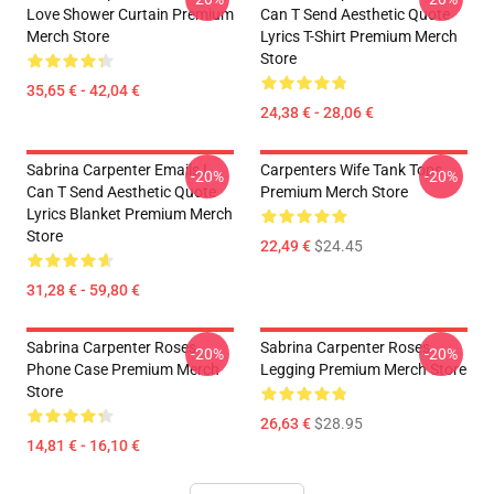
Love Shower Curtain Premium
Can T Send Aesthetic Quote
Merch Store
Lyrics T-Shirt Premium Merch
Store
35,65 € - 42,04 €
24,38 € - 28,06 €
Sabrina Carpenter Emails I
Carpenters Wife Tank Tops
-20%
-20%
Can T Send Aesthetic Quote
Premium Merch Store
Lyrics Blanket Premium Merch
Store
22,49 €
$24.45
31,28 € - 59,80 €
Sabrina Carpenter Roses
Sabrina Carpenter Roses
-20%
-20%
Phone Case Premium Merch
Legging Premium Merch Store
Store
26,63 €
$28.95
14,81 € - 16,10 €