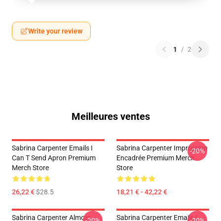
Write your review
1
/
2
Meilleures ventes
Sabrina Carpenter Emails I
Sabrina Carpenter Impression
-20%
Can T Send Apron Premium
Encadrée Premium Merch
Merch Store
Store
26,22 €
$28.5
18,21 € - 42,22 €
Sabrina Carpenter Almost
Sabrina Carpenter Emails I
-20%
-20%