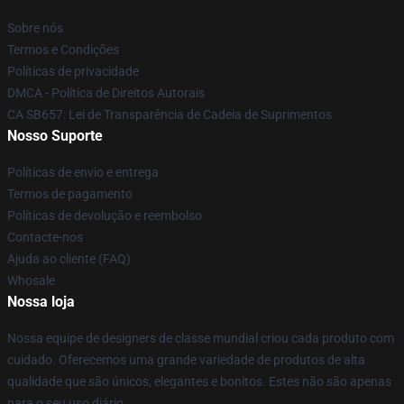
Sobre nós
Termos e Condições
Políticas de privacidade
DMCA - Política de Direitos Autorais
CA SB657: Lei de Transparência de Cadeia de Suprimentos
Nosso Suporte
Políticas de envio e entrega
Termos de pagamento
Políticas de devolução e reembolso
Contacte-nos
Ajuda ao cliente (FAQ)
Whosale
Nossa loja
Nossa equipe de designers de classe mundial criou cada produto com
cuidado. Oferecemos uma grande variedade de produtos de alta
qualidade que são únicos, elegantes e bonitos. Estes não são apenas
para o seu uso diário.