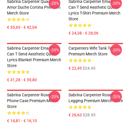
Sabrina Carpenter Quase
Sabrina Carpenter Emails I
-20%
-20%
Amor Duche Cortina Premium
Can T Send Aesthetic Quote
Merch Store
Lyrics T-Shirt Premium Merch
Store
€ 35,65 - € 42,04
€ 24,38 - € 28,06
Sabrina Carpenter Emails I
Carpenters Wife Tank Tops
-20%
-20%
Can T Send Aesthetic Quote
Premium Merch Store
Lyrics Blanket Premium Merch
Store
€ 22,49
$24.45
€ 31,28 - € 59,80
Sabrina Carpenter Roses
Sabrina Carpenter Roses
-20%
-20%
Phone Case Premium Merch
Legging Premium Merch Store
Store
€ 26,63
$28.95
€ 14,81 - € 16,10