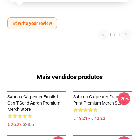
Write your review
1
/
1
Mais vendidos produtos
Sabrina Carpenter Emails I
Sabrina Carpenter Framed
-20%
Can T Send Apron Premium
Print Premium Merch Store
Merch Store
€ 18,21 - € 42,22
€ 26,22
$28.5