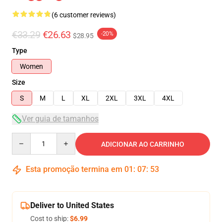
(6 customer reviews)
€33.29
€26.63
-20%
$28.95
Type
Women
Size
S
M
L
XL
2XL
3XL
4XL
Ver guia de tamanhos
Quantity
ADICIONAR AO CARRINHO
Esta promoção termina em
01
:
07
:
52
Deliver to United States
Cost to ship:
$6.99