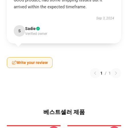
Good product, had some shipping issues but it
arrived within the expected timeframe.
Sep 3, 2024
Sadie
S
Verified owner
Write your review
1
/
1
베스트셀러 제품