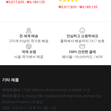
₩3,017,820 - ₩4,189,120
₩3,017,820 - ₩4,189,120
Footer
전 세계 배송
안심하고 쇼핑하세요
200개 이상의 국가로 배송
클릭에서 배송까지 24/7 보호
국제 보증
100% 안전한 결제
사용 국가에서 제공
페이팔 / 마스터카드 / 비자
기타 제품
우리의 본사
: 11302 Mimosa Street Ironton, 오45638, 미국
우리의 창고
: A, Xiyang Villa, Huangshanchong Road, Jiamusi City,
Guizhou Province, CN 빌딩
시간 :
: 오전 9시 ~ 오후 5시 (월 ~ 금)