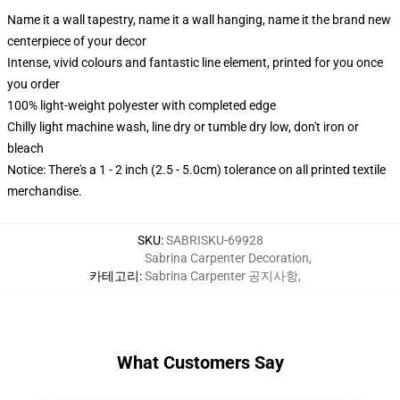
Name it a wall tapestry, name it a wall hanging, name it the brand new
centerpiece of your decor
Intense, vivid colours and fantastic line element, printed for you once
you order
100% light-weight polyester with completed edge
Chilly light machine wash, line dry or tumble dry low, don't iron or
bleach
Notice: There's a 1 - 2 inch (2.5 - 5.0cm) tolerance on all printed textile
merchandise.
SKU
:
SABRISKU-69928
Sabrina Carpenter Decoration
,
카테고리
:
Sabrina Carpenter 공지사항
,
What Customers Say