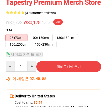
Tapestry Premium Merch Store
(3 customer reviews)
₩37,723
₩30,178
-20%
$21.90
Size
95x73cm
100x150cm
130x150cm
150x200cm
150x230cm
사이즈 가이드 보기
Quantity
장바구니에 추가
이 세일은
02
:
45
:
54
Deliver to United States
Cost to ship:
$6.99