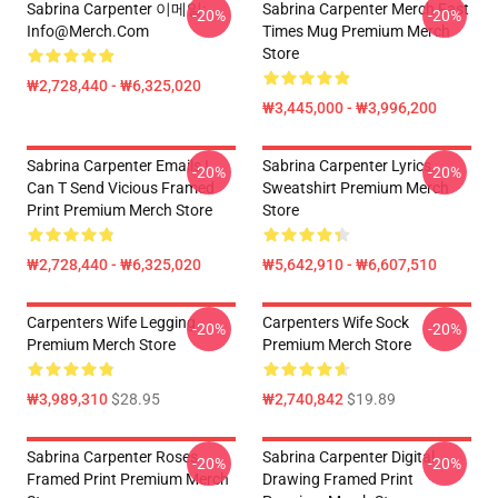
Sabrina Carpenter 이메일:
Sabrina Carpenter Merch Fast
-20%
-20%
Info@merch.com
Times Mug Premium Merch
Store
₩2,728,440 - ₩6,325,020
₩3,445,000 - ₩3,996,200
Sabrina Carpenter Emails I
Sabrina Carpenter Lyrics
-20%
-20%
Can T Send Vicious Framed
Sweatshirt Premium Merch
Print Premium Merch Store
Store
₩2,728,440 - ₩6,325,020
₩5,642,910 - ₩6,607,510
Carpenters Wife Legging
Carpenters Wife Sock
-20%
-20%
Premium Merch Store
Premium Merch Store
₩3,989,310
$28.95
₩2,740,842
$19.89
Sabrina Carpenter Roses
Sabrina Carpenter Digital
-20%
-20%
Framed Print Premium Merch
Drawing Framed Print