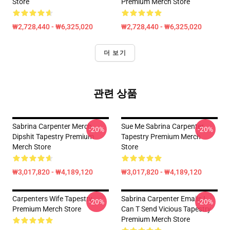
Store
Premium Merch Store
₩2,728,440 - ₩6,325,020
₩2,728,440 - ₩6,325,020
더 보기
관련 상품
Sabrina Carpenter Merch
Sue Me Sabrina Carpenter
-20%
-20%
Dipshit Tapestry Premium
Tapestry Premium Merch
Merch Store
Store
₩3,017,820 - ₩4,189,120
₩3,017,820 - ₩4,189,120
Carpenters Wife Tapestry
Sabrina Carpenter Emails I
-20%
-20%
Premium Merch Store
Can T Send Vicious Tapestry
Premium Merch Store