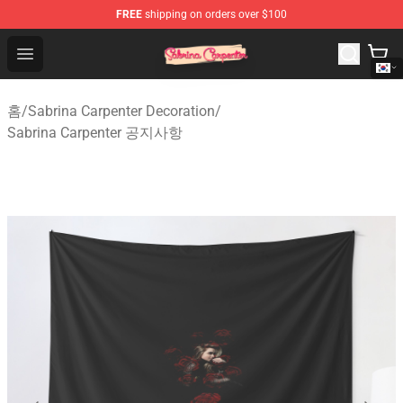
FREE
shipping on orders over $100
Sabrina Carpenter Shop - Official Sabrina Carpenter Mer
Open menu
홈
/
Sabrina Carpenter Decoration
/
Sabrina Carpenter 공지사항