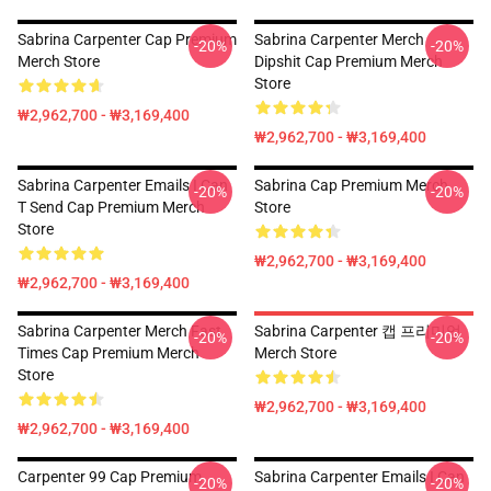
Sabrina Carpenter Cap Premium
Sabrina Carpenter Merch
-20%
-20%
Merch Store
Dipshit Cap Premium Merch
Store
₩2,962,700 - ₩3,169,400
₩2,962,700 - ₩3,169,400
Sabrina Carpenter Emails I Can
Sabrina Cap Premium Merch
-20%
-20%
T Send Cap Premium Merch
Store
Store
₩2,962,700 - ₩3,169,400
₩2,962,700 - ₩3,169,400
Sabrina Carpenter Merch Fast
Sabrina Carpenter 캡 프리미엄
-20%
-20%
Times Cap Premium Merch
Merch Store
Store
₩2,962,700 - ₩3,169,400
₩2,962,700 - ₩3,169,400
Carpenter 99 Cap Premium
Sabrina Carpenter Emails I Can
-20%
-20%