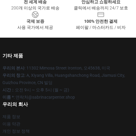
전 세계 배송
안심하고 쇼핑하세요
200개 이상의 국가로 배송
클릭에서 배송까지 24/7 보호
국제 보증
100% 안전한 결제
사용 국가에서 제공
페이팔 / 마스터카드 / 비자
기타 제품
우리의 본사
: 11302 Mimosa Street Ironton, 오45638, 미국
우리의 창고
: A, Xiyang Villa, Huangshanchong Road, Jiamusi City,
Guizhou Province, CN 빌딩
시간 :
: 오전 9시 ~ 오후 5시 (월 ~ 금)
이름 *
: 연락처@sabrinacarpenter.shop
우리의 회사
제품 정보
이용 약관
개인 정보 정책