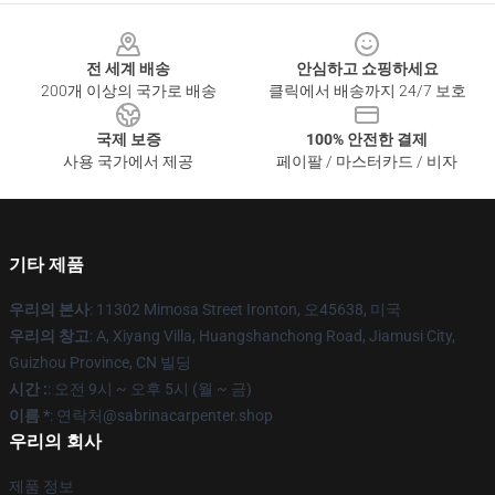
Footer
전 세계 배송
안심하고 쇼핑하세요
200개 이상의 국가로 배송
클릭에서 배송까지 24/7 보호
국제 보증
100% 안전한 결제
사용 국가에서 제공
페이팔 / 마스터카드 / 비자
기타 제품
우리의 본사
: 11302 Mimosa Street Ironton, 오45638, 미국
우리의 창고
: A, Xiyang Villa, Huangshanchong Road, Jiamusi City,
Guizhou Province, CN 빌딩
시간 :
: 오전 9시 ~ 오후 5시 (월 ~ 금)
이름 *
: 연락처@sabrinacarpenter.shop
우리의 회사
제품 정보