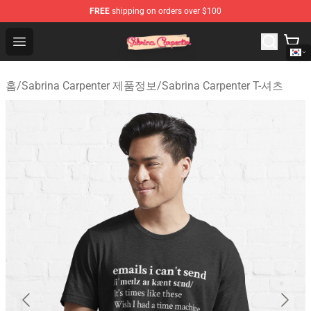
FREE
shipping on orders over $100
Sabrina Carpenter Shop - Official Sabrina Carpenter Mer
Open menu
홈
/
Sabrina Carpenter 제품정보
/
Sabrina Carpenter T-셔츠