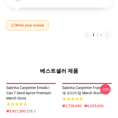
Write your review
1
/
1
베스트셀러 제품
Sabrina Carpenter Emails I
Sabrina Carpenter Framed 인
-20%
Can T Send Apron Premium
쇄 프리미엄 Merch Store
Merch Store
₩2,728,440 - ₩6,325,020
₩3,927,300
$28.5