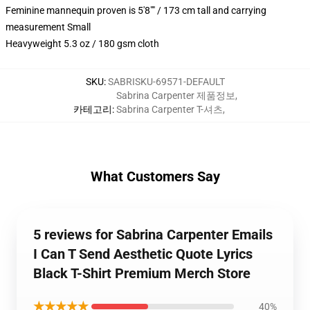
Feminine mannequin proven is 5'8"" / 173 cm tall and carrying
measurement Small
Heavyweight 5.3 oz / 180 gsm cloth
SKU
:
SABRISKU-69571-DEFAULT
Sabrina Carpenter 제품정보
,
카테고리
:
Sabrina Carpenter T-셔츠
,
What Customers Say
5 reviews for Sabrina Carpenter Emails
I Can T Send Aesthetic Quote Lyrics
Black T-Shirt Premium Merch Store
★★★★★
40%