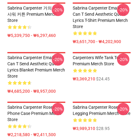
Sabrina Carpenter 거의 사랑
Sabrina Carpenter Emails I
-20%
-20%
샤워 커튼 Premium Merch
Can T Send Aesthetic Quote
Store
Lyrics T-Shirt Premium Merch
Store
₩5,339,750 - ₩6,297,460
₩3,651,700 - ₩4,202,900
Sabrina Carpenter Emails I
Carpenters Wife Tank Tops
-20%
-20%
Can T Send Aesthetic Quote
Premium Merch Store
Lyrics Blanket Premium Merch
Store
₩3,369,210
$24.45
₩4,685,200 - ₩8,957,000
Sabrina Carpenter Roses
Sabrina Carpenter Roses
-20%
-20%
Phone Case Premium Merch
Legging Premium Merch Store
Store
₩3,989,310
$28.95
₩2,218,580 - ₩2,411,500