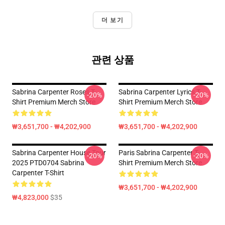
더 보기
관련 상품
Sabrina Carpenter Roses T-
Sabrina Carpenter Lyrics T-
-20%
-20%
Shirt Premium Merch Store
Shirt Premium Merch Store
₩3,651,700 - ₩4,202,900
₩3,651,700 - ₩4,202,900
Sabrina Carpenter House Tour
Paris Sabrina Carpenter T-
-20%
-20%
2025 PTD0704 Sabrina
Shirt Premium Merch Store
Carpenter T-Shirt
₩3,651,700 - ₩4,202,900
₩4,823,000
$35