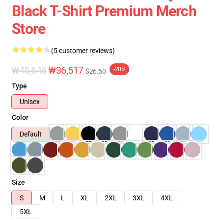
Black T-Shirt Premium Merch
Store
(5 customer reviews)
₩45,646
₩36,517
-20%
$26.50
Type
Unisex
Color
Default
Size
S
M
L
XL
2XL
3XL
4XL
5XL