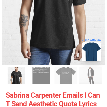
blank template
Sabrina Carpenter Emails I Can
T Send Aesthetic Quote Lyrics