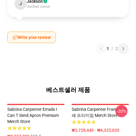
Jackson
J
Verified owner
Write your review
1
/
2
베스트셀러 제품
Sabrina Carpenter Emails I
Sabrina Carpenter Framed 인
-20%
Can T Send Apron Premium
쇄 프리미엄 Merch Store
Merch Store
₩2,728,440 - ₩6,325,020