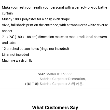
Make your rest room really your personal with a perfect-for-you bathe
curtain
Mushy 100% polyester for a easy, even drape
Vivid, full shade print on the entrance, with a translucent white reverse
aspect
71 x 74" (180 x 188 cm) dimension matches most traditional showers
and tubs
12 stitched button holes (rings not included)
Liner not included
Machine wash chilly
SKU
:
SABRISKU-53883
Sabrina Carpenter Decoration
,
카테고리
:
Sabrina Carpenter 샤워 커튼
,
What Customers Say