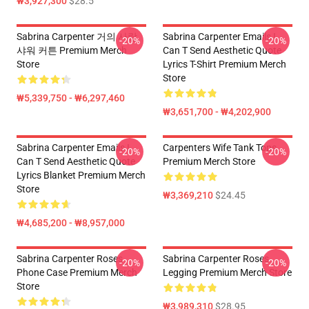
₩3,927,300
$28.5
Sabrina Carpenter 거의 사랑
Sabrina Carpenter Emails I
-20%
-20%
샤워 커튼 Premium Merch
Can T Send Aesthetic Quote
Store
Lyrics T-Shirt Premium Merch
Store
₩5,339,750 - ₩6,297,460
₩3,651,700 - ₩4,202,900
Sabrina Carpenter Emails I
Carpenters Wife Tank Tops
-20%
-20%
Can T Send Aesthetic Quote
Premium Merch Store
Lyrics Blanket Premium Merch
Store
₩3,369,210
$24.45
₩4,685,200 - ₩8,957,000
Sabrina Carpenter Roses
Sabrina Carpenter Roses
-20%
-20%
Phone Case Premium Merch
Legging Premium Merch Store
Store
₩3,989,310
$28.95