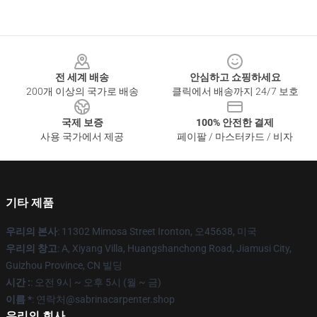
Footer
전 세계 배송
안심하고 쇼핑하세요
200개 이상의 국가로 배송
클릭에서 배송까지 24/7 보호
국제 보증
100% 안전한 결제
사용 국가에서 제공
페이팔 / 마스터카드 / 비자
기타 제품
우리의 본사
: 11302 Mimosa Street Ironton, 오45638, 미국
우리의 창고
: A, Xiyang Villa, Huangshanchong Road, Jiamusi City,
Guizhou Province, CN 빌딩
시간 :
: 오전 9시 ~ 오후 5시 (월 ~ 금)
이름 *
: 연락처@sabrinacarpenter.shop
우리의 회사