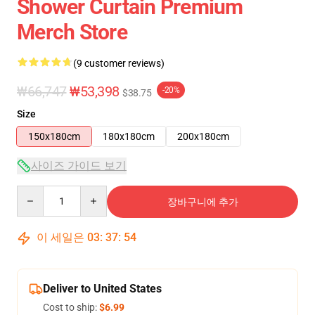
Shower Curtain Premium
Merch Store
(9 customer reviews)
₩66,747
₩53,398
-20%
$38.75
Size
150x180cm
180x180cm
200x180cm
사이즈 가이드 보기
Quantity
장바구니에 추가
이 세일은
03
:
37
:
54
Deliver to United States
Cost to ship:
$6.99