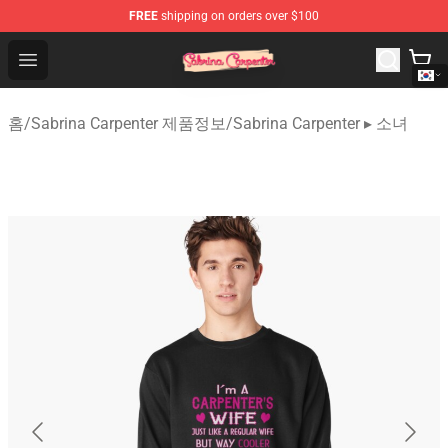
FREE
shipping on orders over $100
Sabrina Carpenter Shop - Official Sabrina Carpenter Mer
Open menu
홈
/
Sabrina Carpenter 제품정보
/
Sabrina Carpenter ▸ 소녀