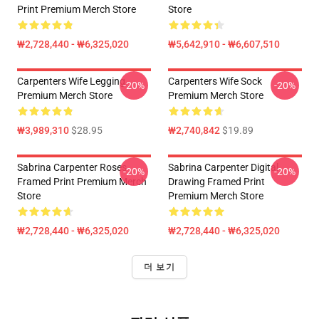
Print Premium Merch Store
Store
₩2,728,440 - ₩6,325,020
₩5,642,910 - ₩6,607,510
Carpenters Wife Legging
Carpenters Wife Sock
-20%
-20%
Premium Merch Store
Premium Merch Store
₩3,989,310
$28.95
₩2,740,842
$19.89
Sabrina Carpenter Roses
Sabrina Carpenter Digital
-20%
-20%
Framed Print Premium Merch
Drawing Framed Print
Store
Premium Merch Store
₩2,728,440 - ₩6,325,020
₩2,728,440 - ₩6,325,020
더 보기