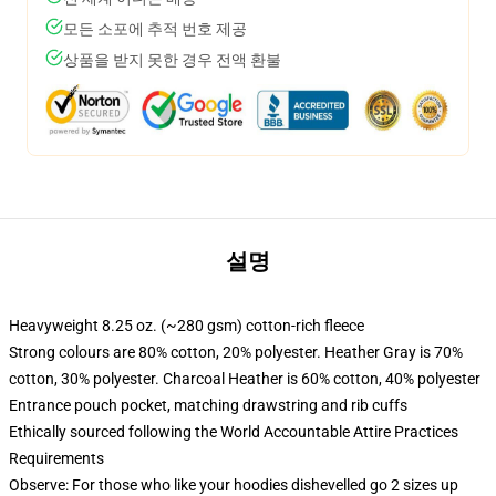
모든 소포에 추적 번호 제공
상품을 받지 못한 경우 전액 환불
설명
Heavyweight 8.25 oz. (~280 gsm) cotton-rich fleece
Strong colours are 80% cotton, 20% polyester. Heather Gray is 70%
cotton, 30% polyester. Charcoal Heather is 60% cotton, 40% polyester
Entrance pouch pocket, matching drawstring and rib cuffs
Ethically sourced following the World Accountable Attire Practices
Requirements
Observe: For those who like your hoodies dishevelled go 2 sizes up