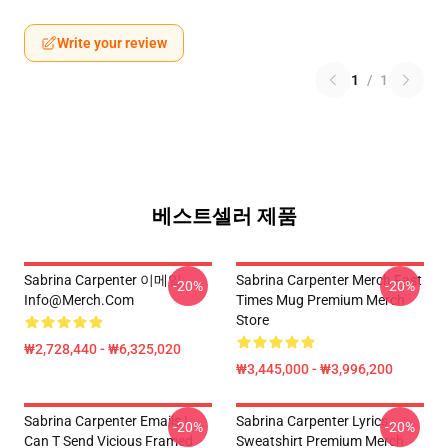
Write your review
1
/
1
베스트셀러 제품
Sabrina Carpenter 이메일:
Sabrina Carpenter Merch Fast
-20%
-20%
Info@merch.com
Times Mug Premium Merch
Store
₩2,728,440 - ₩6,325,020
₩3,445,000 - ₩3,996,200
Sabrina Carpenter Emails I
Sabrina Carpenter Lyrics
-20%
-20%
Can T Send Vicious Framed
Sweatshirt Premium Merch