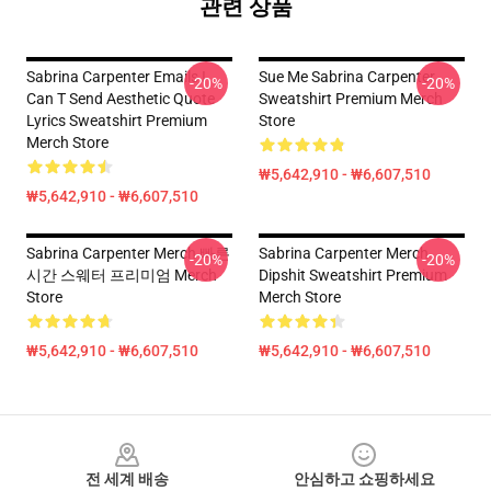
관련 상품
Sabrina Carpenter Emails I
Sue Me Sabrina Carpenter
-20%
-20%
Can T Send Aesthetic Quote
Sweatshirt Premium Merch
Lyrics Sweatshirt Premium
Store
Merch Store
₩5,642,910 - ₩6,607,510
₩5,642,910 - ₩6,607,510
Sabrina Carpenter Merch 빠른
Sabrina Carpenter Merch
-20%
-20%
시간 스웨터 프리미엄 Merch
Dipshit Sweatshirt Premium
Store
Merch Store
₩5,642,910 - ₩6,607,510
₩5,642,910 - ₩6,607,510
Footer
전 세계 배송
안심하고 쇼핑하세요