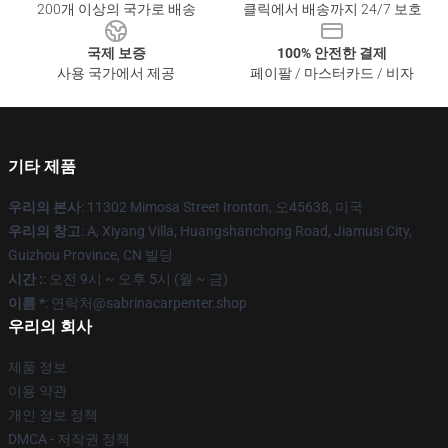
200개 이상의 국가로 배송
클릭에서 배송까지 24/7 보호
국제 보증
100% 안전한 결제
사용 국가에서 제공
페이팔 / 마스터카드 / 비자
기타 제품
우리의 본사
: 11302 Mimosa Street Ironton, 오45638, 미국
우리의 창고
: A, Xiyang Villa, Huangshanchong Road, Jiamusi City,
Guizhou Province, CN 빌딩
시간 :
: 오전 9시 ~ 오후 5시 (월 ~ 금)
이름 *
: 연락처@sabrinacarpenter.shop
우리의 회사
제품 정보
이용 약관
개인 정보 정책
DMCA - 저작권 정책