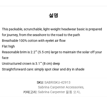
설명
This packable, scrunchable, light-weight headwear basic is prepared
for journey, from the seashore to the road to the path
Breathable 100% cotton with eyelet air flow
Flat high
Reasonable brim is 2.2"" (5.5 cm) large to maintain the solar off your
face
Unstructured crown is 3.1"" (8 cm) deep
Straightforward care: simply spot clear and dry in shade
SKU
:
SABRISKU-42913
Sabrina Carpenter Accessories
,
카테고리
:
Sabrina Carpenter 물통 모자
,