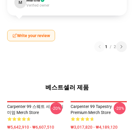
Martha
M
Verified owner
Write your review
1
/
2
베스트셀러 제품
Carpenter 99 스웨트 셔츠 프리
Carpenter 99 Tapestry
-20%
-20%
미엄 Merch Store
Premium Merch Store
₩5,642,910 - ₩6,607,510
₩3,017,820 - ₩4,189,120