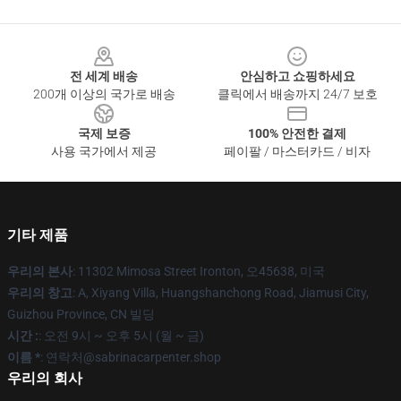
Footer
전 세계 배송
안심하고 쇼핑하세요
200개 이상의 국가로 배송
클릭에서 배송까지 24/7 보호
국제 보증
100% 안전한 결제
사용 국가에서 제공
페이팔 / 마스터카드 / 비자
기타 제품
우리의 본사
: 11302 Mimosa Street Ironton, 오45638, 미국
우리의 창고
: A, Xiyang Villa, Huangshanchong Road, Jiamusi City,
Guizhou Province, CN 빌딩
시간 :
: 오전 9시 ~ 오후 5시 (월 ~ 금)
이름 *
: 연락처@sabrinacarpenter.shop
우리의 회사