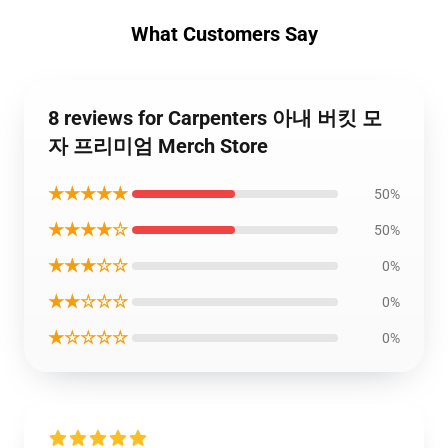
What Customers Say
8 reviews for Carpenters 아내 버킷 모
자 프리미엄 Merch Store
★★★★★
50%
★★★★☆
50%
★★★☆☆
0%
★★☆☆☆
0%
★☆☆☆☆
0%