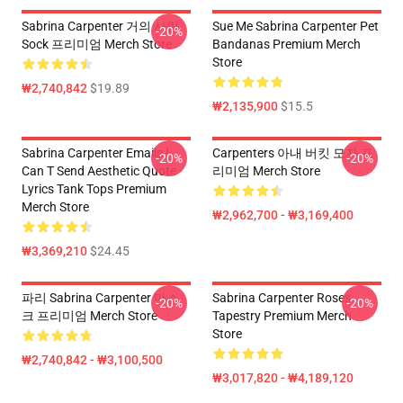
Sabrina Carpenter 거의 사랑
Sue Me Sabrina Carpenter Pet
-20%
Sock 프리미엄 Merch Store
Bandanas Premium Merch
Store
₩2,740,842
$19.89
₩2,135,900
$15.5
Sabrina Carpenter Emails I
Carpenters 아내 버킷 모자 프
-20%
-20%
Can T Send Aesthetic Quote
리미엄 Merch Store
Lyrics Tank Tops Premium
Merch Store
₩2,962,700 - ₩3,169,400
₩3,369,210
$24.45
파리 Sabrina Carpenter 마스
Sabrina Carpenter Roses
-20%
-20%
크 프리미엄 Merch Store
Tapestry Premium Merch
Store
₩2,740,842 - ₩3,100,500
₩3,017,820 - ₩4,189,120