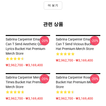
더 보기
관련 상품
Sabrina Carpenter Emails I
Sabrina Carpenter Emails I
-20%
-20%
Can T Send Aesthetic Quote
Can T Send Vicious Bucket
Lyrics Bucket Hat Premium
Hat Premium Merch Store
Merch Store
₩2,962,700 - ₩3,169,400
₩2,962,700 - ₩3,169,400
Sabrina Carpenter Merch Fast
Sabrina Carpenter Roses
-20%
-20%
Times Bucket Hat Premium
Bucket Hat Premium Merch
Merch Store
Store
₩2,962,700 - ₩3,169,400
₩2,962,700 - ₩3,169,400