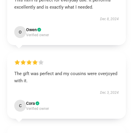
This item is perfect for everyday use. It performs
excellently and is exactly what I needed.
Dec 8, 2024
Owen
O
Verified owner
The gift was perfect and my cousins were overjoyed
with it.
Dec 3, 2024
Cora
C
Verified owner