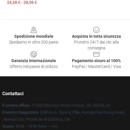
24,38 € - 28,06 €
Footer
Spedizione mondiale
Acquista in tutta sicurezza
Spediamo in oltre 200 paesi
Protetto 24/7 dai clic alla
consegna
Garanzia internazionale
Pagamento sicuro al 100%
Offerto nel paese di utilizzo
PayPal / MasterCard / Visa
Contattaci
Il nostro ufficio
: 11302 Mimosa Street Ironton, Oh 45638, Us
Il nostro magazzino
: Edificio A, Xiyang Villa, Huangshanchong Road,
Jiamusi City, Provincia di Guizhou, CN
Orario
: 9AM – 5PM (Mon – Fri)