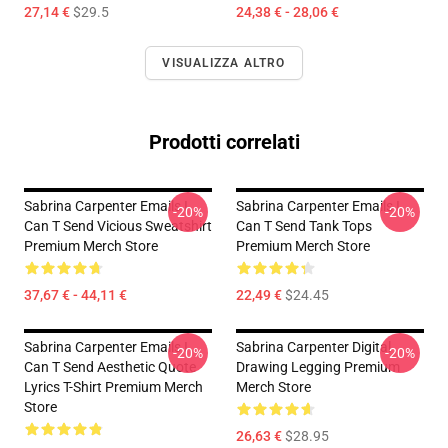
27,14 €
$29.5
24,38 € - 28,06 €
VISUALIZZA ALTRO
Prodotti correlati
Sabrina Carpenter Emails I
Sabrina Carpenter Emails I
-20%
-20%
Can T Send Vicious Sweatshirt
Can T Send Tank Tops
Premium Merch Store
Premium Merch Store
37,67 € - 44,11 €
22,49 €
$24.45
Sabrina Carpenter Emails I
Sabrina Carpenter Digital
-20%
-20%
Can T Send Aesthetic Quote
Drawing Legging Premium
Lyrics T-Shirt Premium Merch
Merch Store
Store
26,63 €
$28.95