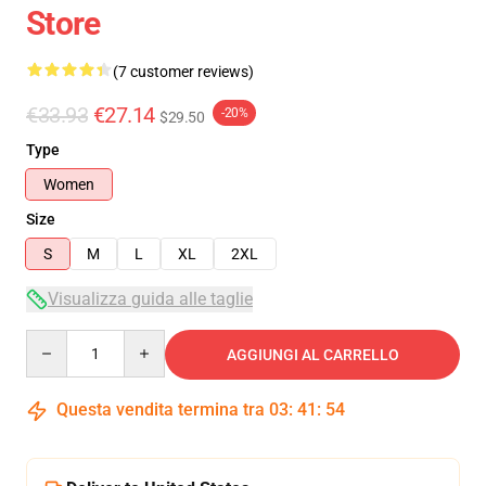
Store
(7 customer reviews)
€33.93
€27.14
-20%
$29.50
Type
Women
Size
S
M
L
XL
2XL
Visualizza guida alle taglie
Quantity
AGGIUNGI AL CARRELLO
Questa vendita termina tra
03
:
41
:
54