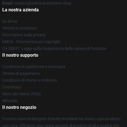
Email
: contact@sabrinacarpenter.shop
La nostra azienda
Su di noi
Termini e condizioni
Informativa sulla privacy
DMCA - Informativa sul copyright
CA SB657: Legge sulla trasparenza della catena di fornitura
Il nostro supporto
Condizioni di spedizione e consegna
Termini di pagamento
Condizioni di ritorno e rimborso
Contattaci
Aiuto del cliente (FAQ)
Whosale
Il nostro negozio
Il nostro team di designer di livello mondiale ha creato ogni prodotto
con cura. Offriamo una vasta gamma di prodotti di alta qualità che