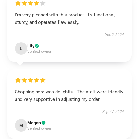
I’m very pleased with this product. It’s functional,
sturdy, and operates flawlessly.
Dec 2, 2024
Lily
L
Verified owner
Shopping here was delightful. The staff were friendly
and very supportive in adjusting my order.
Sep 27, 2024
Megan
M
Verified owner