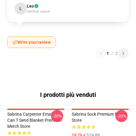
Leo
L
Verified owner
Write your review
1
/
2
I prodotti più venduti
Sabrina Carpenter Emails I
Sabrina Sock Premium Merch
-20%
-20%
Can T Send Blanket Premium
Store
Merch Store
18,29 €
$19.89