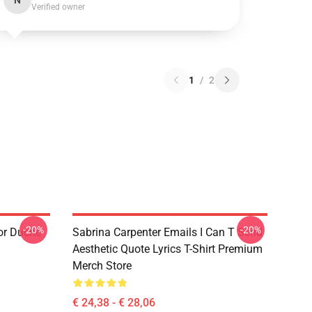
N
Verified owner
1
/
2
-20%
-20%
or Duche
Sabrina Carpenter Emails I Can T Send
Aesthetic Quote Lyrics T-Shirt Premium
Merch Store
€ 24,38 - € 28,06