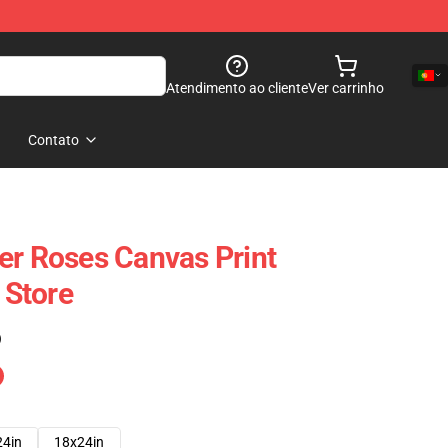
Atendimento ao cliente
Ver carrinho
Contato
er Roses Canvas Print
Store
)
24in
18x24in