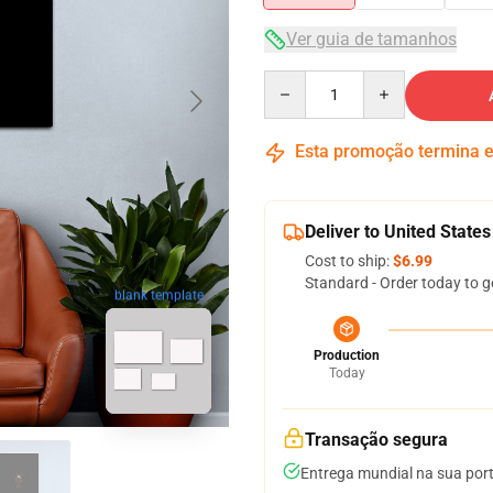
Ver guia de tamanhos
Quantity
Esta promoção termina
Deliver to United States
Cost to ship:
$6.99
Standard - Order today to g
blank template
Production
Today
Transação segura
Entrega mundial na sua por