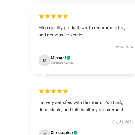
High-quality product, worth recommending,
and responsive service.
Dec 4, 2024
Michael
M
Verified owner
I'm very satisfied with this item. It's sturdy,
dependable, and fulfills all my requirements.
Aug 31, 2024
Christopher