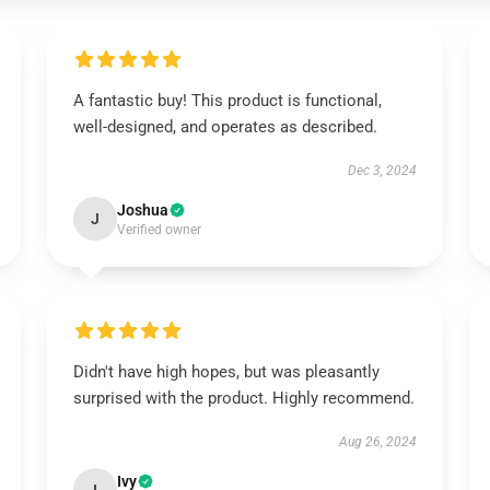
A fantastic buy! This product is functional,
well-designed, and operates as described.
Dec 3, 2024
Joshua
J
Verified owner
Didn't have high hopes, but was pleasantly
surprised with the product. Highly recommend.
Aug 26, 2024
Ivy