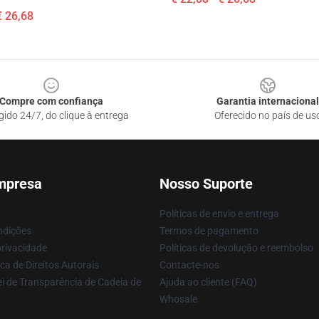
€ 26,68
Compre com confiança
Garantia internacional
gido 24/7, do clique à entrega
Oferecido no país de us
mpresa
Nosso Suporte
Políticas de envio e entrega
ndições
Termos de pagamento
privacidade
Políticas de devolução e reembolso
ca de Direitos Autorais
Contacte-nos
i de Transparência de Cadeia de
Ajuda ao cliente (FAQ)
Whosale