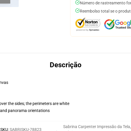
Número de rastreamento for
Reembolso total se o produt
Descrição
anvas
ver the sides; the perimeters are white
t and panorama orientations
Sabrina Carpenter Impressão da Tela
,
SKU
:
SABRISKU-78823