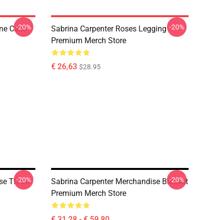
-20%
-20%
one Case
Sabrina Carpenter Roses Legging
Premium Merch Store
€ 26,63
$28.95
-20%
-20%
ise Throw
Sabrina Carpenter Merchandise Blanket
Premium Merch Store
€ 31,28 - € 59,80