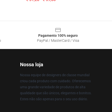
Pagamento 100% seguro
o
PayPal / MasterCard / Visa
Nossa loja
Nossa equipe de designers de classe mundial
criou cada produto com cuidado. Oferecemos
uma grande variedade de produtos de alta
qualidade que são únicos, elegantes e bonitos.
Estes não são apenas para o seu uso diário.