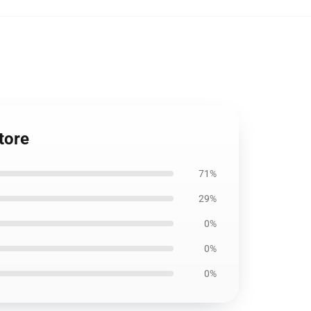
tore
71%
29%
0%
0%
0%