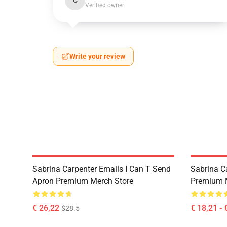
C
Verified owner
Write your review
Sabrina Carpenter Emails I Can T Send
Sabrina C
Apron Premium Merch Store
Premium 
€ 26,22
€ 18,21 - 
$28.5