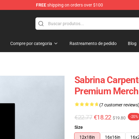
FREE
shipping on orders over $100
erchandise Store
Compre por categoria
Rastreamento de pedido
Blog
Sabrina Carpent
Premium Merch 
(7 customer reviews
€22.77
€18.22
-20%
$19.80
Size
12x18in
16x16in
16x