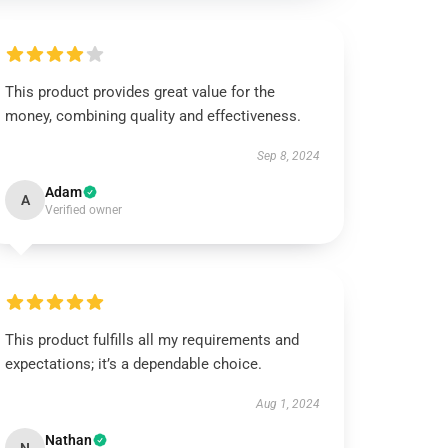
This product provides great value for the
money, combining quality and effectiveness.
Sep 8, 2024
Adam
A
Verified owner
This product fulfills all my requirements and
expectations; it’s a dependable choice.
Aug 1, 2024
Nathan