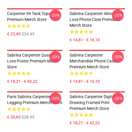
Carpenter 99 Tank Tops
Sabrina Carpenter Almost
-20%
-20%
Premium Merch Store
Love Phone Case Premium
Merch Store
€ 22,49
$24.45
€ 14,81 - € 16,10
Sabrina Carpenter Quase
Sabrina Carpenter
-20%
-20%
Love Poster Premium Merch
Merchandise Phone Case
Store
Premium Merch Store
€ 18,21 - € 42,22
€ 14,81 - € 16,10
Paris Sabrina Carpenter
Sabrina Carpenter Digital
-20%
-20%
Legging Premium Merch Store
Drawing Framed Print
Premium Merch Store
€ 26,63
$28.95
€ 18,21 - € 42,22