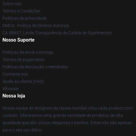
Sobre nós
Termos e Condições
Políticas de privacidade
DMCA - Política de Direitos Autorais
CA SB657: Lei de Transparência de Cadeia de Suprimentos
Nosso Suporte
Políticas de envio e entrega
Termos de pagamento
Políticas de devolução e reembolso
Contacte-nos
Ajuda ao cliente (FAQ)
Whosale
Nossa loja
Nossa equipe de designers de classe mundial criou cada produto com
cuidado. Oferecemos uma grande variedade de produtos de alta
qualidade que são únicos, elegantes e bonitos. Estes não são apenas
para o seu uso diário.