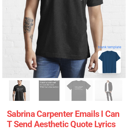
blank template
Sabrina Carpenter Emails I Can
T Send Aesthetic Quote Lyrics