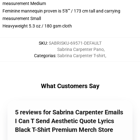
measurement Medium
Feminine mannequin proven is 5'8"" / 173 cm tall and carrying
measurement Small
Heavyweight 5.3 oz / 180 gsm cloth
SKU
:
SABRISKU-69571-DEFAULT
Sabrina Carpenter Pano
,
Categorias
:
Sabrina Carpenter T-shirt
,
What Customers Say
5 reviews for Sabrina Carpenter Emails
I Can T Send Aesthetic Quote Lyrics
Black T-Shirt Premium Merch Store