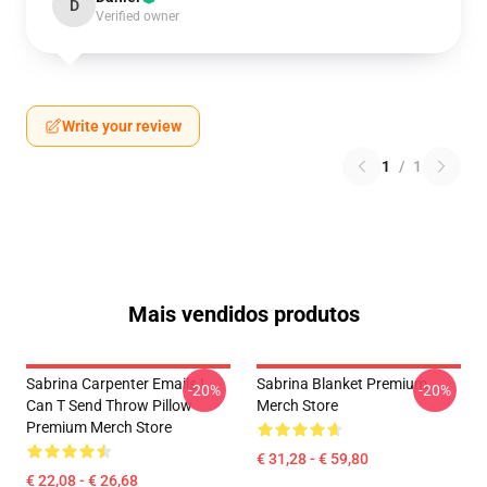
D
Verified owner
Write your review
1
/
1
Mais vendidos produtos
Sabrina Carpenter Emails I
Sabrina Blanket Premium
-20%
-20%
Can T Send Throw Pillow
Merch Store
Premium Merch Store
€ 31,28 - € 59,80
€ 22,08 - € 26,68