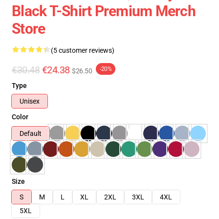
Black T-Shirt Premium Merch
Store
(5 customer reviews)
€30.48
€24.38
-20%
$26.50
Type
Unisex
Color
Default
Size
S
M
L
XL
2XL
3XL
4XL
5XL