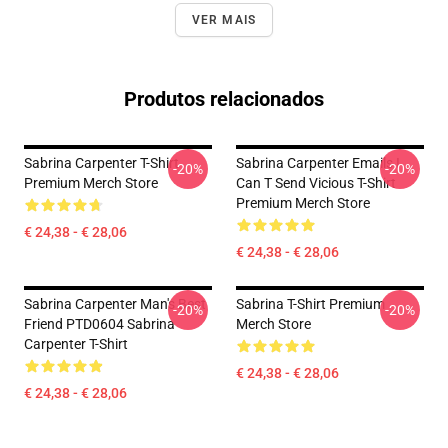
VER MAIS
Produtos relacionados
Sabrina Carpenter T-Shirt
Sabrina Carpenter Emails I
-20%
-20%
Premium Merch Store
Can T Send Vicious T-Shirt
Premium Merch Store
€ 24,38 - € 28,06
€ 24,38 - € 28,06
Sabrina Carpenter Man's Best
Sabrina T-Shirt Premium
-20%
-20%
Friend PTD0604 Sabrina
Merch Store
Carpenter T-Shirt
€ 24,38 - € 28,06
€ 24,38 - € 28,06