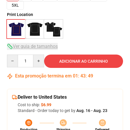
5XL
Print Location
Ver guia de tamanhos
Quantity
ADICIONAR AO CARRINHO
Esta promoção termina em
01
:
43
:
49
Deliver to United States
Cost to ship:
$6.99
Standard - Order today to get by
Aug. 16 - Aug. 23
Production
Shipping
Delivered