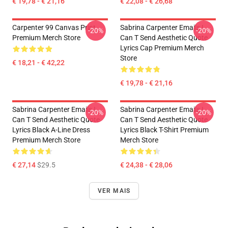
€ 19,78 - € 21,16
€ 22,08 - € 26,68
Carpenter 99 Canvas Print
Sabrina Carpenter Emails I
-20%
-20%
Premium Merch Store
Can T Send Aesthetic Quote
Lyrics Cap Premium Merch
Store
€ 18,21 - € 42,22
€ 19,78 - € 21,16
Sabrina Carpenter Emails I
Sabrina Carpenter Emails I
-20%
-20%
Can T Send Aesthetic Quote
Can T Send Aesthetic Quote
Lyrics Black A-Line Dress
Lyrics Black T-Shirt Premium
Premium Merch Store
Merch Store
€ 27,14
$29.5
€ 24,38 - € 28,06
VER MAIS