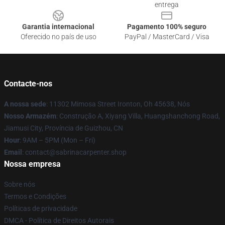
entrega
Garantia internacional
Pagamento 100% seguro
Oferecido no país de uso
PayPal / MasterCard / Visa
Contacte-nos
A nossa sede
: 11302 Mimosa Street Ironton, Oh 45638, Nós
Nosso Armazém
: Construção A, Xiyang Villa, Huangshanchong Road,
Jiamusi City, Província de Guizhou, CN
Hour
: 9AM – 5PM (Mon – Fri)
Email
: contact@sabrinacarpenter.shop
Nossa empresa
Sobre nós
Termos e Condições
Políticas de privacidade
DMCA - Política de Direitos Autorais