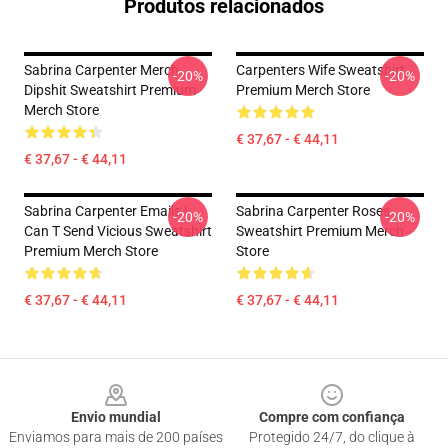
Produtos relacionados
Sabrina Carpenter Merch
Carpenters Wife Sweatshirt
-20%
-20%
Dipshit Sweatshirt Premium
Premium Merch Store
Merch Store
€ 37,67 - € 44,11
€ 37,67 - € 44,11
Sabrina Carpenter Emails I
Sabrina Carpenter Roses
-20%
-20%
Can T Send Vicious Sweatshirt
Sweatshirt Premium Merch
Premium Merch Store
Store
€ 37,67 - € 44,11
€ 37,67 - € 44,11
Footer
Envio mundial
Compre com confiança
Enviamos para mais de 200 países
Protegido 24/7, do clique à