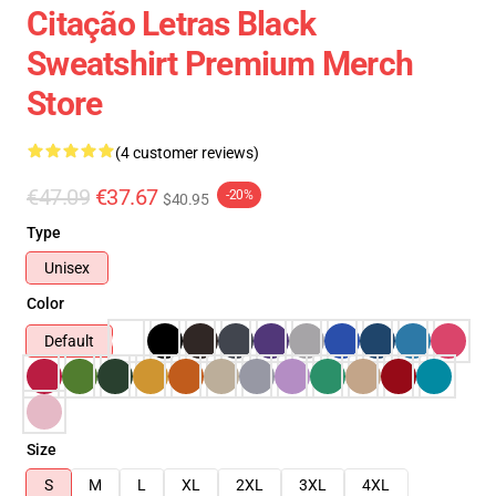
Citação Letras Black
Sweatshirt Premium Merch
Store
(4 customer reviews)
€47.09
€37.67
-20%
$40.95
Type
Unisex
Color
Default
Size
S
M
L
XL
2XL
3XL
4XL