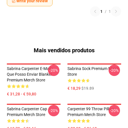
Write your review
1
/
1
Mais vendidos produtos
Sabrina Carpenter E-Mails
Sabrina Sock Premium Merch
-20%
-20%
Que Posso Enviar Blanket
Store
Premium Merch Store
€ 18,29
$19.89
€ 31,28 - € 59,80
Sabrina Carpenter Cap
Carpenter 99 Throw Pillow
-20%
-20%
Premium Merch Store
Premium Merch Store