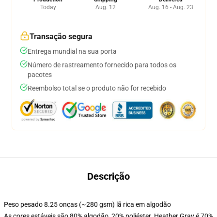
Today
Aug. 12
Aug. 16 - Aug. 23
Transação segura
Entrega mundial na sua porta
Número de rastreamento fornecido para todos os
pacotes
Reembolso total se o produto não for recebido
Descrição
Peso pesado 8.25 onças (~280 gsm) lã rica em algodão
As cores estáveis são 80% algodão, 20% poliéster. Heather Gray é 70%