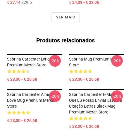
€ 27,14
$29.5
€ 24,38 - € 28,06
VER MAIS
Produtos relacionados
Sabrina Carpenter Lyrics Mug
Sabrina Mug Premium Merch
-20%
-20%
Premium Merch Store
Store
€ 23,00 - € 26,68
€ 23,00 - € 26,68
Sabrina Carpenter Almost
Sabrina Carpenter E-Mails
-20%
-20%
Love Mug Premium Merch
Que Eu Posso Enviar Estética
Store
Citação Letras Black Mug
Premium Merch Store
€ 23,00 - € 26,68
€ 23,00 - € 26,68