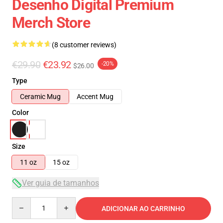
Desenho Digital Premium
Merch Store
(8 customer reviews)
€29.90
€23.92
-20%
$26.00
Type
Ceramic Mug
Accent Mug
Color
Size
11 oz
15 oz
Ver guia de tamanhos
Quantity
ADICIONAR AO CARRINHO