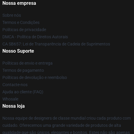
Nossa empresa
Sobre nós
Termos e Condições
Políticas de privacidade
DMCA - Política de Direitos Autorais
CA SB657: Lei de Transparência de Cadeia de Suprimentos
Nosso Suporte
Políticas de envio e entrega
Termos de pagamento
Políticas de devolução e reembolso
Contacte-nos
Ajuda ao cliente (FAQ)
Whosale
Nossa loja
Nossa equipe de designers de classe mundial criou cada produto com
cuidado. Oferecemos uma grande variedade de produtos de alta
qualidade que são únicos, elegantes e bonitos. Estes não são apenas