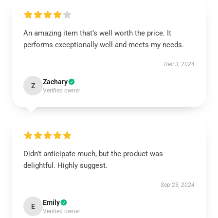
An amazing item that’s well worth the price. It
performs exceptionally well and meets my needs.
Dec 3, 2024
Zachary
Z
Verified owner
Didn’t anticipate much, but the product was
delightful. Highly suggest.
Sep 23, 2024
Emily
E
Verified owner