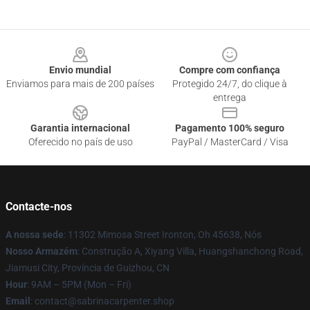
Footer
Envio mundial
Compre com confiança
Enviamos para mais de 200 países
Protegido 24/7, do clique à
entrega
Garantia internacional
Pagamento 100% seguro
Oferecido no país de uso
PayPal / MasterCard / Visa
Contacte-nos
A nossa sede
: 11302 Mimosa Street Ironton, Oh 45638, Nós
Nosso Armazém
: Construção A, Xiyang Villa, Huangshanchong Road,
Jiamusi City, Província de Guizhou, CN
Hour
: 9AM – 5PM (Mon – Fri)
Email
: contact@sabrinacarpenter.shop