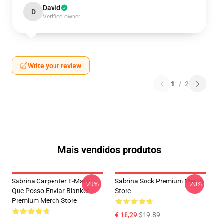
David
D
Verified owner
Write your review
1
/
2
Mais vendidos produtos
Sabrina Carpenter E-Mails
Sabrina Sock Premium Merch
-20%
-20%
Que Posso Enviar Blanket
Store
Premium Merch Store
€ 18,29
$19.89