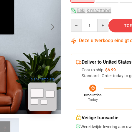
Bekijk maattabel
Quantity
TOE
Deze uitverkoop eindigt 
Deliver to United States
Cost to ship:
$6.99
Standard - Order today to g
blank template
Production
Today
Veilige transactie
Wereldwijde levering aan uw