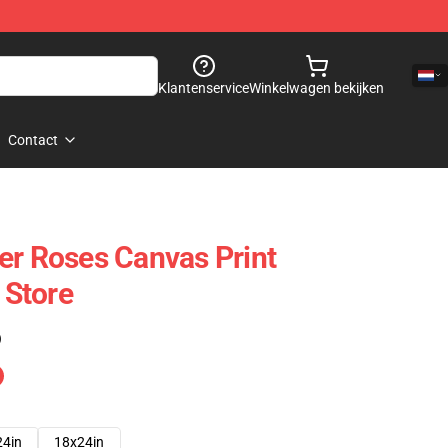
Klantenservice
Winkelwagen bekijken
Contact
er Roses Canvas Print
Store
)
24in
18x24in