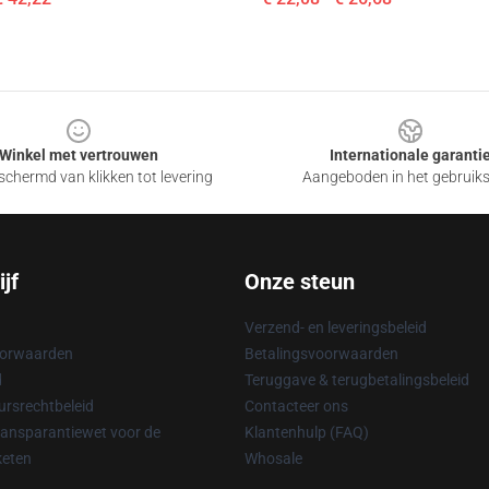
Winkel met vertrouwen
Internationale garanti
chermd van klikken tot levering
Aangeboden in het gebruik
jf
Onze steun
Verzend- en leveringsbeleid
oorwaarden
Betalingsvoorwaarden
d
Teruggave & terugbetalingsbeleid
rsrechtbeleid
Contacteer ons
ransparantiewet voor de
Klantenhulp (FAQ)
keten
Whosale