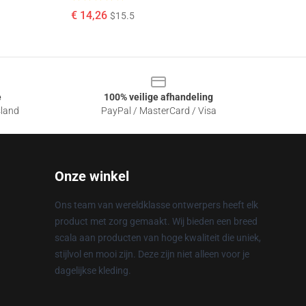
€ 14,26
$15.5
e
100% veilige afhandeling
sland
PayPal / MasterCard / Visa
Onze winkel
Ons team van wereldklasse ontwerpers heeft elk
product met zorg gemaakt. Wij bieden een breed
scala aan producten van hoge kwaliteit die uniek,
stijlvol en mooi zijn. Deze zijn niet alleen voor je
dagelijkse kleding.