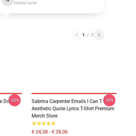
N
Verified owner
1
/
2
-20%
-20%
de Douche
Sabrina Carpenter Emails I Can T Send
Aesthetic Quote Lyrics T-Shirt Premium
Merch Store
€ 24,38 - € 28,06