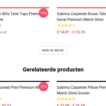
-20%
s Wife Tank Tops Premium
Sabrina Carpenter Roses Tel
re
Geval Premium Merch Store
€ 14,81 - € 16,10
4.45
BEKIJK MEER
Gerelateerde producten
-20%
ramed Print Premium Merch
Sabrina Carpenter Pillow Pr
Merch Store Gooien
€ 42,22
€ 22,08 - € 26,68