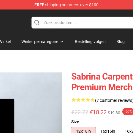
FREE
shipping on orders over $100
erchandise Store
Winkel
Winkel per categorie
Bestelling volgen
Blog
Sabrina Carpent
Premium Merch 
(7 customer reviews
€22.77
€18.22
-20%
$19.80
Size
12x18in
16x16in
16x