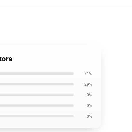
tore
71%
29%
0%
0%
0%