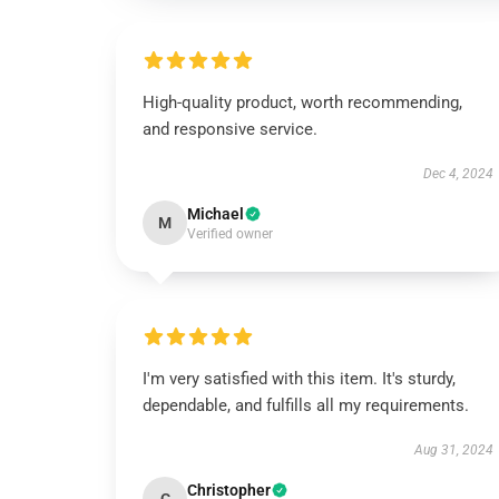
High-quality product, worth recommending,
and responsive service.
Dec 4, 2024
Michael
M
Verified owner
I'm very satisfied with this item. It's sturdy,
dependable, and fulfills all my requirements.
Aug 31, 2024
Christopher