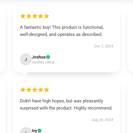
A fantastic buy! This product is functional,
well-designed, and operates as described.
Dec 3, 2024
Joshua
J
Verified owner
Didn't have high hopes, but was pleasantly
surprised with the product. Highly recommend.
Aug 26, 2024
Ivy