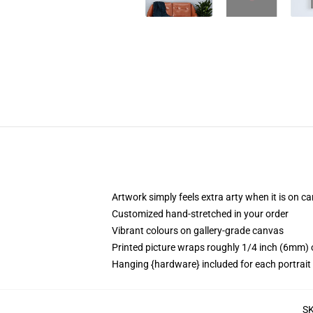
Artwork simply feels extra arty when it is on c
Customized hand-stretched in your order
Vibrant colours on gallery-grade canvas
Printed picture wraps roughly 1/4 inch (6mm) o
Hanging {hardware} included for each portrai
S