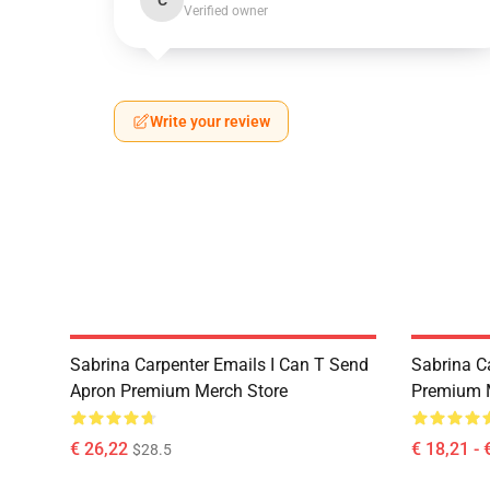
C
Verified owner
Write your review
Sabrina Carpenter Emails I Can T Send
Sabrina C
Apron Premium Merch Store
Premium 
€ 26,22
€ 18,21 - 
$28.5