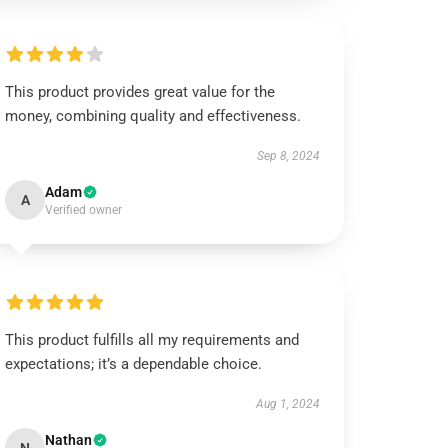
This product provides great value for the
money, combining quality and effectiveness.
Sep 8, 2024
Adam
A
Verified owner
This product fulfills all my requirements and
expectations; it’s a dependable choice.
Aug 1, 2024
Nathan