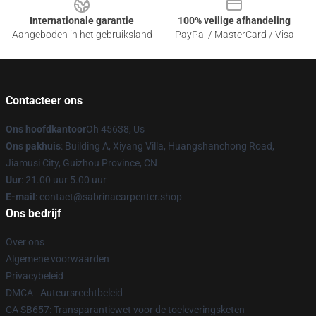
Internationale garantie
100% veilige afhandeling
Aangeboden in het gebruiksland
PayPal / MasterCard / Visa
Contacteer ons
Ons hoofdkantoor
Oh 45638, Us
Ons pakhuis
: Building A, Xiyang Villa, Huangshanchong Road,
Jiamusi City, Guizhou Province, CN
Uur
: 21.00 uur 5.00 uur
E-mail
: contact@sabrinacarpenter.shop
Ons bedrijf
Over ons
Algemene voorwaarden
Privacybeleid
DMCA - Auteursrechtbeleid
CA SB657: Transparantiewet voor de toeleveringsketen