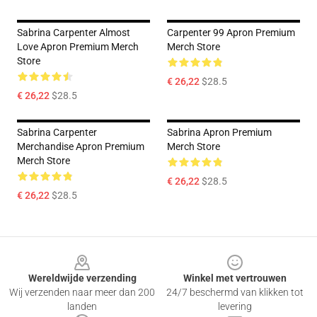
Sabrina Carpenter Almost
Carpenter 99 Apron Premium
Love Apron Premium Merch
Merch Store
Store
€ 26,22
$28.5
€ 26,22
$28.5
Sabrina Carpenter
Sabrina Apron Premium
Merchandise Apron Premium
Merch Store
Merch Store
€ 26,22
$28.5
€ 26,22
$28.5
Footer
Wereldwijde verzending
Winkel met vertrouwen
Wij verzenden naar meer dan 200
24/7 beschermd van klikken tot
landen
levering