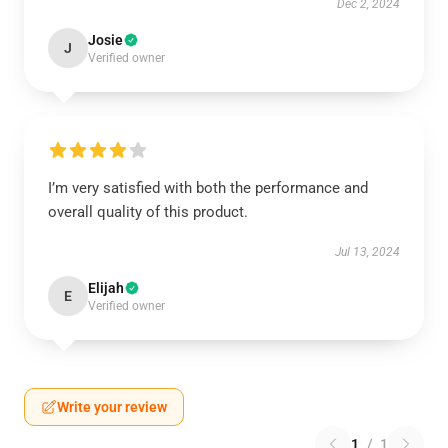
Dec 2, 2024
Josie
J
Verified owner
I’m very satisfied with both the performance and
overall quality of this product.
Jul 13, 2024
Elijah
E
Verified owner
Write your review
1
/
1