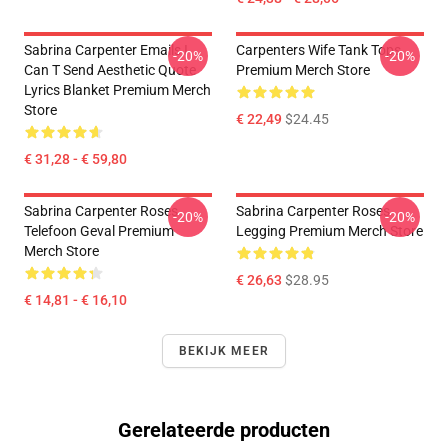
Sabrina Carpenter Emails I
Carpenters Wife Tank Tops
-20%
-20%
Can T Send Aesthetic Quote
Premium Merch Store
Lyrics Blanket Premium Merch
Store
€ 22,49
$24.45
€ 31,28 - € 59,80
Sabrina Carpenter Roses
Sabrina Carpenter Roses
-20%
-20%
Telefoon Geval Premium
Legging Premium Merch Store
Merch Store
€ 26,63
$28.95
€ 14,81 - € 16,10
BEKIJK MEER
Gerelateerde producten