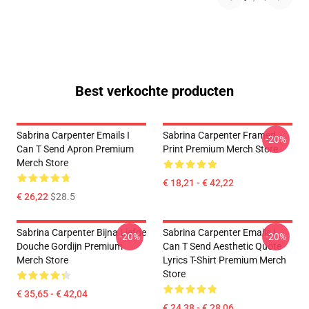
Best verkochte producten
Sabrina Carpenter Emails I
Sabrina Carpenter Framed
-20%
Can T Send Apron Premium
Print Premium Merch Store
Merch Store
€ 18,21 - € 42,22
€ 26,22
$28.5
Sabrina Carpenter Bijna Liefde
Sabrina Carpenter Emails I
-20%
-20%
Douche Gordijn Premium
Can T Send Aesthetic Quote
Merch Store
Lyrics T-Shirt Premium Merch
Store
€ 35,65 - € 42,04
€ 24,38 - € 28,06