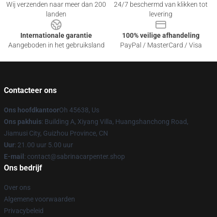
Wij verzenden naar meer dan 200
24/7 beschermd van klikken tot
landen
levering
Internationale garantie
100% veilige afhandeling
Aangeboden in het gebruiksland
PayPal / MasterCard / Visa
Contacteer ons
Ons hoofdkantoor
Oh 45638, Us
Ons pakhuis
: Building A, Xiyang Villa, Huangshanchong Road,
Jiamusi City, Guizhou Province, CN
Uur
: 21.00 uur 5.00 uur
E-mail
: contact@sabrinacarpenter.shop
Ons bedrijf
Over ons
Algemene voorwaarden
Privacybeleid