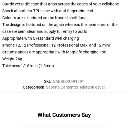
Sturdy versatile case that grips across the edges of your cellphone
Shock absorbent TPU case with anti-fingerprint end
Colours are ink printed on the frosted shell floor
The design is featured on the again whereas the perimeters of the
case are semi clear and supply full entry to ports
Appropriate with Qi-standard wi-fi charging
iPhone 12, 12 Professional, 12 Professional Max, and 12 mini
circumstances are appropriate with MagSafe charging, too
Weight 26g
Thickness 1/16 inch (1.6mm)
SKU
:
SABRISKU-91291
Categorieën
:
Sabrina Carpenter Telefoon geval
,
What Customers Say