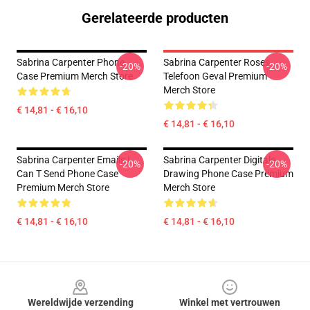
Gerelateerde producten
Sabrina Carpenter Phone
Sabrina Carpenter Roses
-20%
-20%
Case Premium Merch Store
Telefoon Geval Premium
Merch Store
€ 14,81 - € 16,10
€ 14,81 - € 16,10
Sabrina Carpenter Emails I
Sabrina Carpenter Digitale
-20%
-20%
Can T Send Phone Case
Drawing Phone Case Premium
Premium Merch Store
Merch Store
€ 14,81 - € 16,10
€ 14,81 - € 16,10
Footer
Wereldwijde verzending
Winkel met vertrouwen