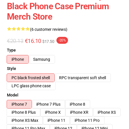
Black Phone Case Premium
Merch Store
(6 customer reviews)
€20.13
€16.10
-20%
$17.50
Type
iPhone
Samsung
Style
PC black frosted shell
RPC transparent soft shell
LPC glass phone case
Model
iPhone 7
iPhone 7 Plus
iPhone 8
iPhone 8 Plus
iPhone X
iPhone XR
iPhone XS
iPhone XS Max
iPhone 11
iPhone 11 Pro
iPhone 11 Pro Max
iPhone 12
iPhone 12 Mini