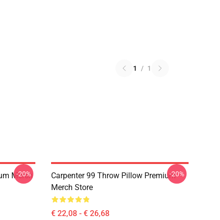
1
/
1
-20%
-20%
ium Merch
Carpenter 99 Throw Pillow Premium
Merch Store
€ 22,08 - € 26,68