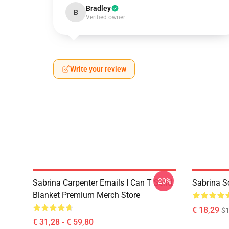
Bradley
B
Verified owner
Write your review
-20%
Sabrina Carpenter Emails I Can T Send
Sabrina S
Blanket Premium Merch Store
€ 18,29
$1
€ 31,28 - € 59,80