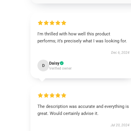
I'm thrilled with how well this product
performs; it’s precisely what I was looking for.
Dec 6, 2024
Daisy
D
Verified owner
The description was accurate and everything is
great. Would certainly advise it.
Jul 20, 2024