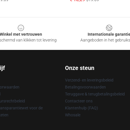
Winkel met vertrouwen
Internationale garanti
chermd van klikken tot levering
Aangeboden in het gebruik
jf
Onze steun
Verzend- en leveringsbeleid
oorwaarden
Betalingsvoorwaarden
d
Teruggave & terugbetalingsbeleid
rsrechtbeleid
Contacteer ons
ransparantiewet voor de
Klantenhulp (FAQ)
keten
Whosale