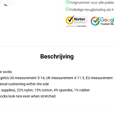
Volgnummer voor alle pakke
Volledige terugbetaling als 
Beschrijving
ew socks
 girls's US measurement 5-14, UK measurement 4-11.5, EU measurement
ional cushioning within the sole
d supplies), 22% nylon, 15% cotton, 4% spandex, 1% rubber
 socks look nice even when stretched