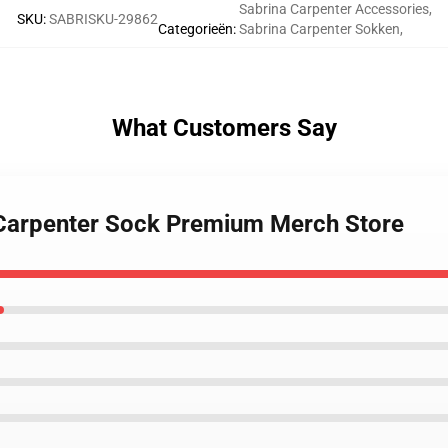
Sabrina Carpenter Accessories
,
SKU
:
SABRISKU-29862
Categorieën
:
Sabrina Carpenter Sokken
,
What Customers Say
a Carpenter Sock Premium Merch Store