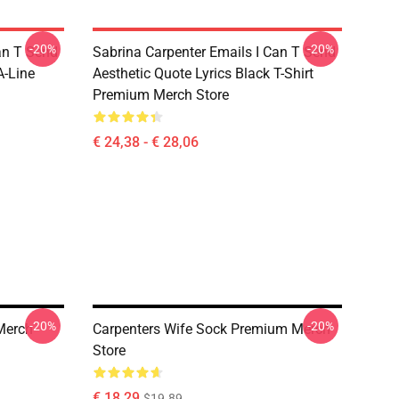
-20%
-20%
an T Send
Sabrina Carpenter Emails I Can T Send
A-Line
Aesthetic Quote Lyrics Black T-Shirt
Premium Merch Store
€ 24,38 - € 28,06
-20%
-20%
Merch
Carpenters Wife Sock Premium Merch
Store
€ 18,29
$19.89