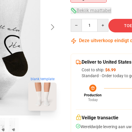
Bekijk maattabel
Quantity
TOE
Deze uitverkoop eindigt 
Deliver to United States
Cost to ship:
$6.99
Standard - Order today to g
blank template
Production
Today
Veilige transactie
Wereldwijde levering aan uw