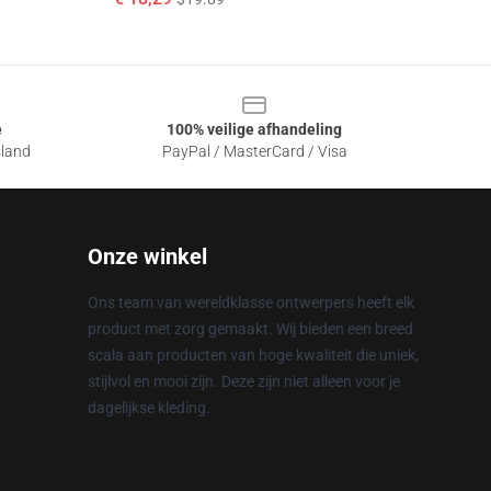
e
100% veilige afhandeling
sland
PayPal / MasterCard / Visa
Onze winkel
Ons team van wereldklasse ontwerpers heeft elk
product met zorg gemaakt. Wij bieden een breed
scala aan producten van hoge kwaliteit die uniek,
stijlvol en mooi zijn. Deze zijn niet alleen voor je
dagelijkse kleding.