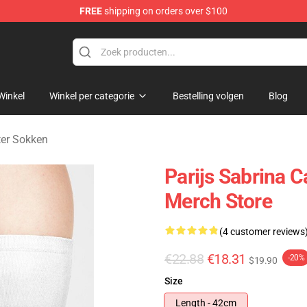
FREE
shipping on orders over $100
erchandise Store
Winkel
Winkel per categorie
Bestelling volgen
Blog
ter Sokken
Parijs Sabrina 
Merch Store
(4 customer reviews
€22.88
€18.31
-20%
$19.90
Size
Length - 42cm