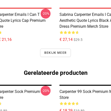
-20%
arpenter Emails I Can T Send
Sabrina Carpenter Emails I C
 Quote Lyrics Cap Premium
Aesthetic Quote Lyrics Black 
re
Dress Premium Merch Store
€ 21,16
€ 27,14
$29.5
BEKIJK MEER
Gerelateerde producten
-20%
arpenter Sock Premium
Carpenter 99 Sock Premium 
re
Store
€ 18,29
9.89
$19.89