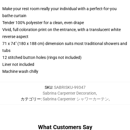
Make your rest room really your individual with a perfect-for-you
bathe curtain
Tender 100% polyester for a clean, even drape
Vivid, full coloration print on the entrance, with a translucent white
reverse aspect
71 x 74" (180 x 188 cm) dimension suits most traditional showers and
tubs
12 stitched button holes (rings not included)
Liner not included
Machine wash chilly
SKU
:
SABRISKU-99347
Sabrina Carpenter Decoration
,
カテゴリー
:
Sabrina Carpenter シャワーカーテン
,
What Customers Say