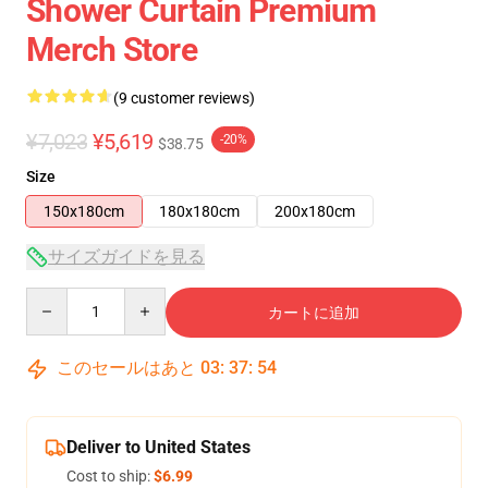
Shower Curtain Premium
Merch Store
(9 customer reviews)
¥7,023
¥5,619
-20%
$38.75
Size
150x180cm
180x180cm
200x180cm
サイズガイドを見る
Quantity
カートに追加
このセールはあと
03
:
37
:
54
Deliver to United States
Cost to ship:
$6.99