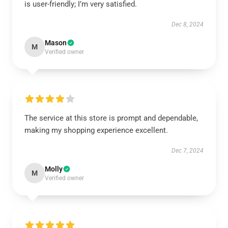
is user-friendly; I’m very satisfied.
Dec 8, 2024
Mason
M
Verified owner
The service at this store is prompt and dependable,
making my shopping experience excellent.
Dec 7, 2024
Molly
M
Verified owner