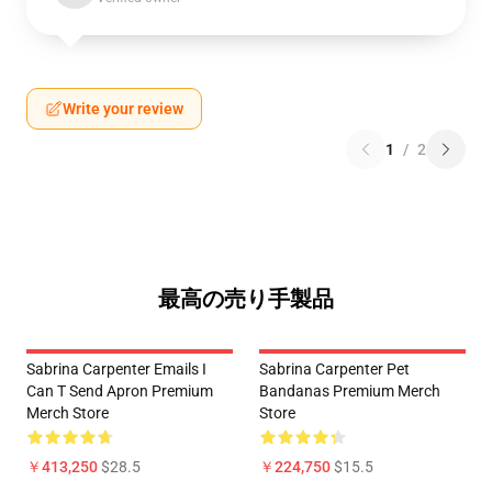
Write your review
1
/
2
最高の売り手製品
Sabrina Carpenter Emails I
Sabrina Carpenter Pet
Can T Send Apron Premium
Bandanas Premium Merch
Merch Store
Store
￥413,250
$28.5
￥224,750
$15.5