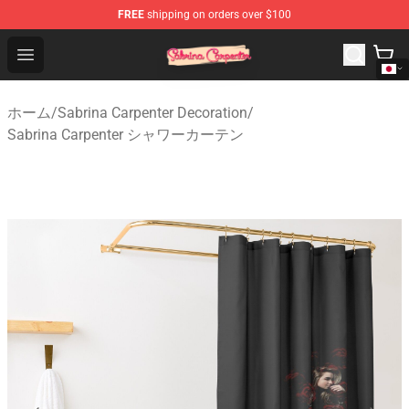
FREE
shipping on orders over $100
Sabrina Carpenter Shop - Official Sabrina Carpenter Mer
Open menu
ホーム
/
Sabrina Carpenter Decoration
/
Sabrina Carpenter シャワーカーテン