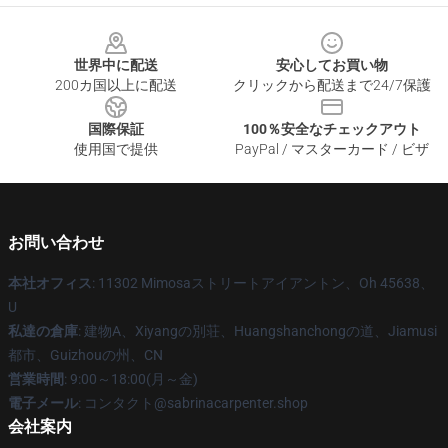
Footer
世界中に配送
安心してお買い物
200カ国以上に配送
クリックから配送まで24/7保護
国際保証
100％安全なチェックアウト
使用国で提供
PayPal / マスターカード / ビザ
お問い合わせ
本社オフィス
: 11302 Mimosaストリートアイアントン、Oh 45638、
U
私達の倉庫
: 建物A、Xiyangの別荘、Huangshanchongの道、Jiamusi
都市、Guizhouの州、CN
営業時間
: 9:00～18:00(月～金)
電子メール
: コンタクト@sabrinacarpenter.shop
会社案内