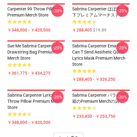
Carpenter 99 Throw Pillow
Sabrina Carpenter ほぼ愛の靴
-20%
-20%
Premium Merch Store
下プレミアムマーチストア
￥348,000 - ￥420,500
￥288,405
$19.89
Sue Me Sabrina Carpenter
Sabrina Carpenter Emails I
-20%
-20%
Drawstring Bag Premium
Can T Send Aesthetic Quote
Merch Store
Lyrics Mask Premium Merch
Store
￥361,775 - ￥434,275
￥288,405 - ￥326,250
Sabrina Carpenter Lyrics
Sabrina Carpenter バラの電話
-20%
-20%
Throw Pillow Premium Merch
箱のPremium Merchの店
Store
￥233,450 - ￥253,750
￥348,000 - ￥420,500