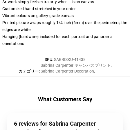
Artwork simply feels extra arty when it is on canvas
Customized hand-stretched in your order
Vibrant colours on gallery-grade canvas
Printed picture wraps roughly 1/4 inch (6mm) over the perimeters; the
edges are white
Hanging {hardware} included for each portrait and panorama
orientations
SKU
:
SABRISKU-41438
Sabrina Carpenter キャンバスプリント
,
カテゴリー
:
Sabrina Carpenter Decoration
,
What Customers Say
6 reviews for Sabrina Carpenter