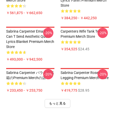
Merch Store
Lyrics T-Shirt Premium Merch
Store
￥561,875 - ￥662,650
￥384,250 - ￥442,250
Sabrina Carpenter Emails I
Carpenters Wife Tank Tops
-20%
-20%
Can T Send Aesthetic Quote
Premium Merch Store
Lyrics Blanket Premium Merch
Store
￥354,525
$24.45
￥493,000 - ￥942,500
Sabrina Carpenter バラの電話
Sabrina Carpenter Roses
-20%
-20%
箱のPremium Merchの店
Legging Premium Merch Store
￥233,450 - ￥253,750
￥419,775
$28.95
もっと見る