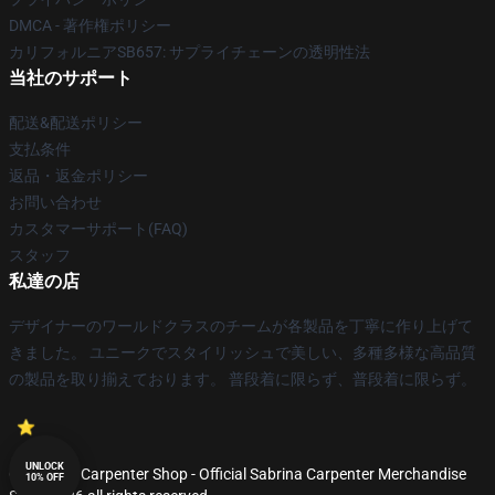
DMCA - 著作権ポリシー
カリフォルニアSB657: サプライチェーンの透明性法
当社のサポート
配送&配送ポリシー
支払条件
返品・返金ポリシー
お問い合わせ
カスタマーサポート(FAQ)
スタッフ
私達の店
デザイナーのワールドクラスのチームが各製品を丁寧に作り上げて
きました。 ユニークでスタイリッシュで美しい、多種多様な高品質
の製品を取り揃えております。 普段着に限らず、普段着に限らず。
UNLOCK
© Sabrina Carpenter Shop - Official Sabrina Carpenter Merchandise
10% OFF