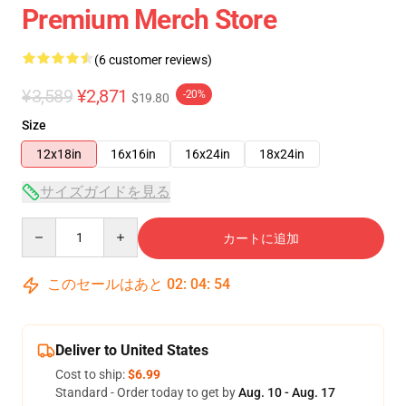
Premium Merch Store
(6 customer reviews)
¥3,589
¥2,871
-20%
$19.80
Size
12x18in
16x16in
16x24in
18x24in
サイズガイドを見る
Quantity
カートに追加
このセールはあと
02
:
04
:
53
Deliver to United States
Cost to ship:
$6.99
Standard - Order today to get by
Aug. 10 - Aug. 17