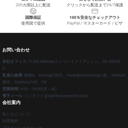
200カ国以上に配送
クリックから配送まで24/7保護
国際保証
100％安全なチェックアウト
使用国で提供
PayPal / マスターカード / ビザ
お問い合わせ
本社オフィス
: 11302 Mimosaストリートアイアントン、Oh 45638、
U
私達の倉庫
: 建物A、Xiyangの別荘、Huangshanchongの道、Jiamusi
都市、Guizhouの州、CN
営業時間
: 9:00～18:00(月～金)
電子メール
: コンタクト@sabrinacarpenter.shop
会社案内
私たちについて
利用規約
プライバシーポリシー