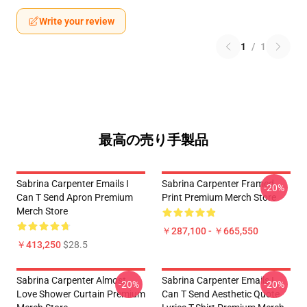
Write your review
1
/
1
最高の売り手製品
Sabrina Carpenter Emails I
Sabrina Carpenter Framed
-20%
Can T Send Apron Premium
Print Premium Merch Store
Merch Store
￥287,100 - ￥665,550
￥413,250
$28.5
Sabrina Carpenter Almost
Sabrina Carpenter Emails I
-20%
-20%
Love Shower Curtain Premium
Can T Send Aesthetic Quote