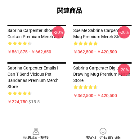
関連商品
Sabrina Carpenter Shower
Sue Me Sabrina Carpenter
-20%
-20%
Curtain Premium Merch Store
Mug Premium Merch Store
￥561,875 - ￥662,650
￥362,500 - ￥420,500
Sabrina Carpenter Emails I
Sabrina Carpenter Digital
-20%
Can T Send Vicious Pet
Drawing Mug Premium Merch
Bandanas Premium Merch
Store
Store
￥362,500 - ￥420,500
￥224,750
$15.5
Footer
世界中に配送
安心してお買い物