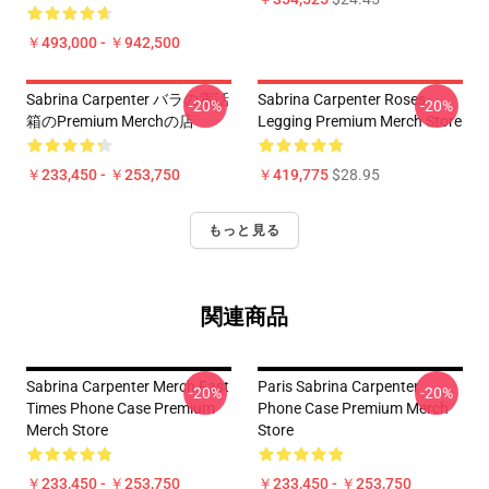
￥493,000 - ￥942,500
Sabrina Carpenter バラの電話
Sabrina Carpenter Roses
-20%
-20%
箱のPremium Merchの店
Legging Premium Merch Store
￥233,450 - ￥253,750
￥419,775
$28.95
もっと見る
関連商品
Sabrina Carpenter Merch Fast
Paris Sabrina Carpenter
-20%
-20%
Times Phone Case Premium
Phone Case Premium Merch
Merch Store
Store
￥233,450 - ￥253,750
￥233,450 - ￥253,750