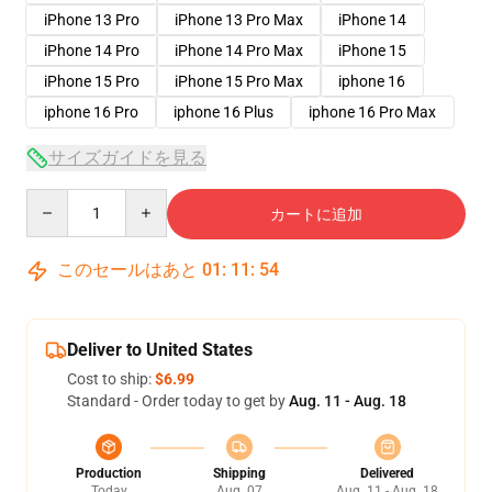
iPhone 13 Pro
iPhone 13 Pro Max
iPhone 14
iPhone 14 Pro
iPhone 14 Pro Max
iPhone 15
iPhone 15 Pro
iPhone 15 Pro Max
iphone 16
iphone 16 Pro
iphone 16 Plus
iphone 16 Pro Max
サイズガイドを見る
Quantity
カートに追加
このセールはあと
01
:
11
:
54
Deliver to United States
Cost to ship:
$6.99
Standard - Order today to get by
Aug. 11 - Aug. 18
Production
Shipping
Delivered
Today
Aug. 07
Aug. 11 - Aug. 18