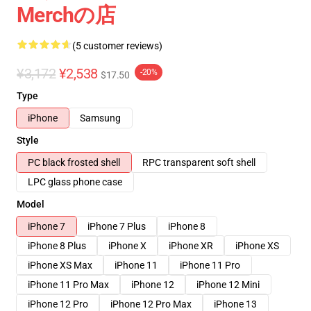
Merchの店
(5 customer reviews)
¥3,172
¥2,538
-20%
$17.50
Type
iPhone
Samsung
Style
PC black frosted shell
RPC transparent soft shell
LPC glass phone case
Model
iPhone 7
iPhone 7 Plus
iPhone 8
iPhone 8 Plus
iPhone X
iPhone XR
iPhone XS
iPhone XS Max
iPhone 11
iPhone 11 Pro
iPhone 11 Pro Max
iPhone 12
iPhone 12 Mini
iPhone 12 Pro
iPhone 12 Pro Max
iPhone 13