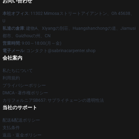
お問い合わせ
本社オフィス
: 11302 Mimosaストリートアイアントン、Oh 45638、
U
私達の倉庫
: 建物A、Xiyangの別荘、Huangshanchongの道、Jiamusi
都市、Guizhouの州、CN
営業時間
: 9:00～18:00(月～金)
電子メール
: コンタクト@sabrinacarpenter.shop
会社案内
私たちについて
利用規約
プライバシーポリシー
DMCA - 著作権ポリシー
カリフォルニアSB657: サプライチェーンの透明性法
当社のサポート
配送&配送ポリシー
支払条件
返品・返金ポリシー