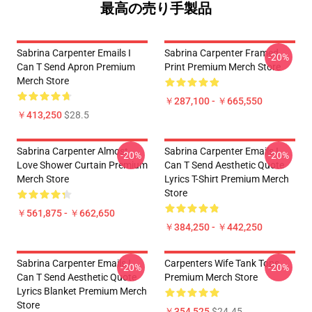
最高の売り手製品
Sabrina Carpenter Emails I
Sabrina Carpenter Framed
-20%
Can T Send Apron Premium
Print Premium Merch Store
Merch Store
￥287,100 - ￥665,550
￥413,250
$28.5
Sabrina Carpenter Almost
Sabrina Carpenter Emails I
-20%
-20%
Love Shower Curtain Premium
Can T Send Aesthetic Quote
Merch Store
Lyrics T-Shirt Premium Merch
Store
￥561,875 - ￥662,650
￥384,250 - ￥442,250
Sabrina Carpenter Emails I
Carpenters Wife Tank Tops
-20%
-20%
Can T Send Aesthetic Quote
Premium Merch Store
Lyrics Blanket Premium Merch
Store
￥354,525
$24.45