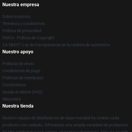
Nuestra empresa
Sobre nosotros
Términos y condiciones
Política de privacidad
DMCA - Política de Copyright
CA SB657: Ley de transparencia en la cadena de suministro
Nuestro apoyo
Políticas de envío
Condiciones de pago
Políticas de reembolso
Contáctenos
Ayuda al cliente (FAQ)
Mayorista
Nuestra tienda
Nuestro equipo de diseñadores de clase mundial ha creado cada
producto con cuidado. Ofrecemos una amplia variedad de productos
de alta calidad que son únicos, elegantes y hermosos. Esto no es sólo