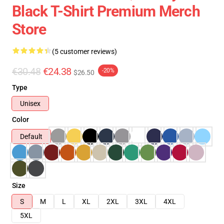
Black T-Shirt Premium Merch
Store
(5 customer reviews)
€30.48
€24.38
-20%
$26.50
Type
Unisex
Color
Default
Size
S
M
L
XL
2XL
3XL
4XL
5XL