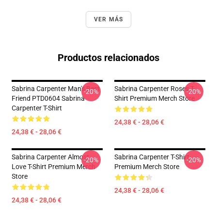
VER MÁS
Productos relacionados
Sabrina Carpenter Man's Best
Sabrina Carpenter Roses T-
-20%
-20%
Friend PTD0604 Sabrina
Shirt Premium Merch Store
Carpenter T-Shirt
24,38 € - 28,06 €
24,38 € - 28,06 €
Sabrina Carpenter Almost
Sabrina Carpenter T-Shirt
-20%
-20%
Love T-Shirt Premium Merch
Premium Merch Store
Store
24,38 € - 28,06 €
24,38 € - 28,06 €