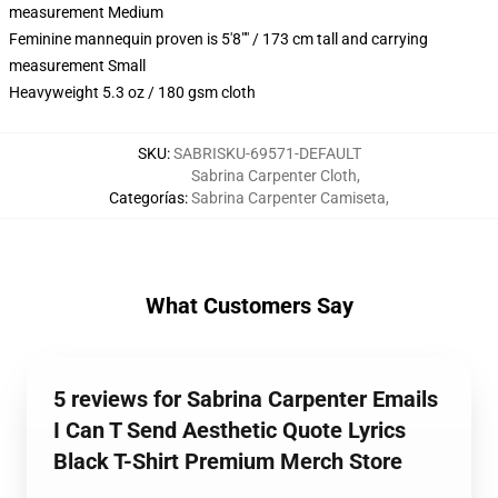
measurement Medium
Feminine mannequin proven is 5'8"" / 173 cm tall and carrying
measurement Small
Heavyweight 5.3 oz / 180 gsm cloth
SKU
:
SABRISKU-69571-DEFAULT
Sabrina Carpenter Cloth
,
Categorías
:
Sabrina Carpenter Camiseta
,
What Customers Say
5 reviews for Sabrina Carpenter Emails
I Can T Send Aesthetic Quote Lyrics
Black T-Shirt Premium Merch Store