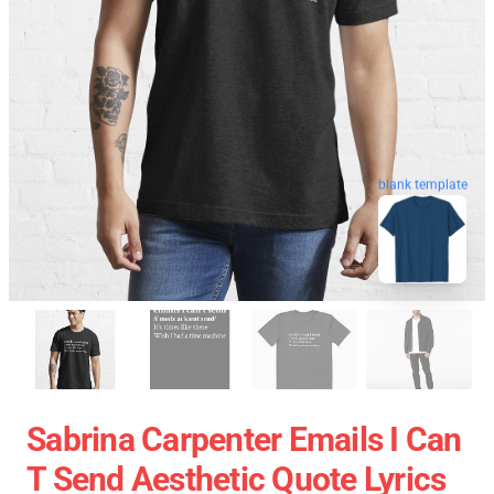
blank template
Sabrina Carpenter Emails I Can
T Send Aesthetic Quote Lyrics