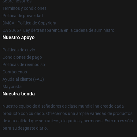
Sobre nosotros
Términos y condiciones
Política de privacidad
DMCA - Política de Copyright
CA SB657: Ley de transparencia en la cadena de suministro
Nuestro apoyo
Políticas de envío
Condiciones de pago
Políticas de reembolso
Contáctenos
Ayuda al cliente (FAQ)
Mayorista
Nuestra tienda
Nuestro equipo de diseñadores de clase mundial ha creado cada
producto con cuidado. Ofrecemos una amplia variedad de productos
de alta calidad que son únicos, elegantes y hermosos. Esto no es sólo
para su desgaste diario.