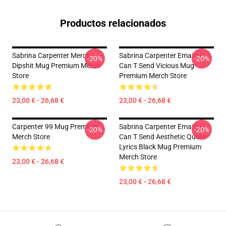
Productos relacionados
Sabrina Carpenter Merch
Sabrina Carpenter Emails I
-20%
-20%
Dipshit Mug Premium Merch
Can T Send Vicious Mug
Store
Premium Merch Store
23,00 € - 26,68 €
23,00 € - 26,68 €
Carpenter 99 Mug Premium
Sabrina Carpenter Emails I
-20%
-20%
Merch Store
Can T Send Aesthetic Quote
Lyrics Black Mug Premium
Merch Store
23,00 € - 26,68 €
23,00 € - 26,68 €
Footer