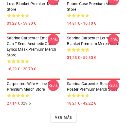
Love Blanket Premium Merch
Phone Case Premium Merch
Store
Store
31,28 € - 59,80 €
14,81 € - 16,10 €
Sabrina Carpenter Emails I
Sabrina Carpenter Letras
-20%
-20%
Can T Send Aesthetic Quote
Blanket Premium Merch Store
Lyrics Mask Premium Merch
Store
31,28 € - 59,80 €
18,29 € - 20,70 €
Carpenters Wife A-Line Dress
Sabrina Carpenter Roses
-20%
-20%
Premium Merch Store
Poster Premium Merch Store
27,14 €
$29.5
18,21 € - 42,22 €
VER MÁS