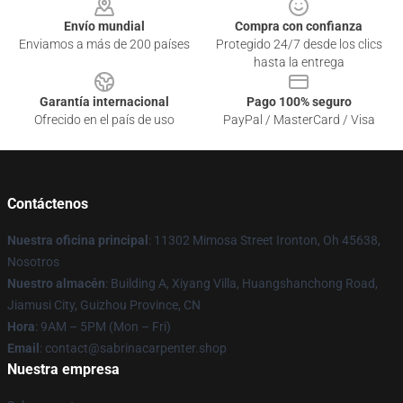
Envío mundial
Compra con confianza
Enviamos a más de 200 países
Protegido 24/7 desde los clics
hasta la entrega
Garantía internacional
Pago 100% seguro
Ofrecido en el país de uso
PayPal / MasterCard / Visa
Contáctenos
Nuestra oficina principal
: 11302 Mimosa Street Ironton, Oh 45638,
Nosotros
Nuestro almacén
: Building A, Xiyang Villa, Huangshanchong Road,
Jiamusi City, Guizhou Province, CN
Hora
: 9AM – 5PM (Mon – Fri)
Email
: contact@sabrinacarpenter.shop
Nuestra empresa