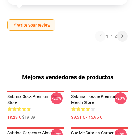
Write your review
1
/
2
Mejores vendedores de productos
Sabrina Sock Premium Merch
Sabrina Hoodie Premium
-20%
-20%
Store
Merch Store
18,29 €
$19.89
39,51 € - 45,95 €
Sabrina Carpenter Almost
Sue Me Sabrina Carpenter
-20%
-20%