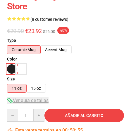
Store
(8 customer reviews)
€29.90
€23.92
-20%
$26.00
Type
Ceramic Mug
Accent Mug
Color
Size
11 oz
15 oz
Ver guía de tallas
Quantity
AÑADIR AL CARRITO
Esta venta termina en
00
:
50
:
54