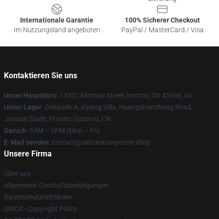
Internationale Garantie
100% Sicherer Checkout
Im Nutzungsland angeboten
PayPal / MasterCard / Visa
Kontaktieren Sie uns
Unser Hauptbüro
: 11302 Mimosa Street Ironton, Oh 45638, Us
Unser Lager
: Gebäude A, Xiyang Villa, Huangshanchong Road,
Jiamusi Stadt, Provinz Guizhou, CN
Geruch
: 9AM – 5PM (Mon – Fri)
E-Mail senden
: contact@sabrinacarpenter.shop
Unsere Firma
Über uns
Allgemeine Geschäftsbedingungen
Datenschutzrichtlinien
DMCA - Copyright Policy