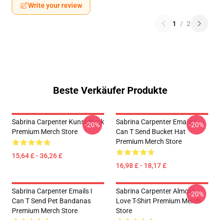
Write your review
1
/
2
Beste Verkäufer Produkte
Sabrina Carpenter Kunstdruck
Sabrina Carpenter Emails I
-20%
-20%
Premium Merch Store
Can T Send Bucket Hat
Premium Merch Store
15,64 £ - 36,26 £
16,98 £ - 18,17 £
Sabrina Carpenter Emails I
Sabrina Carpenter Almost
-20%
Can T Send Pet Bandanas
Love T-Shirt Premium Merch
Premium Merch Store
Store