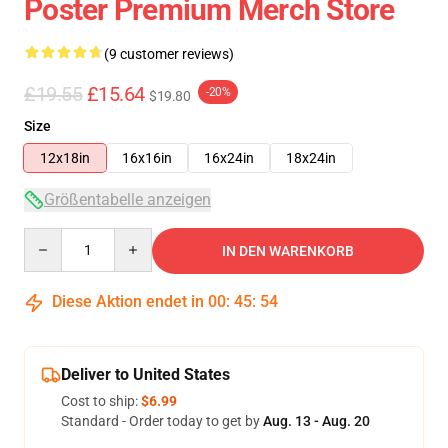
Poster Premium Merch Store
(9 customer reviews)
£19.55
£15.64
-20%
$19.80
Size
12x18in
16x16in
16x24in
18x24in
Größentabelle anzeigen
Quantity
IN DEN WARENKORB
Diese Aktion endet in
00
:
45
:
54
Deliver to United States
Cost to ship:
$6.99
Standard - Order today to get by
Aug. 13 - Aug. 20