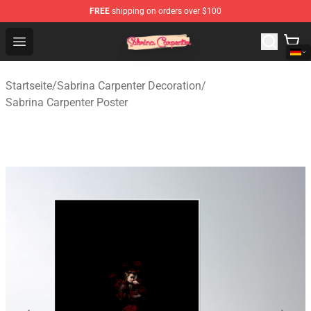
FREE
shipping on orders over $100
Sabrina Carpenter Shop - Official Sabrina Carpenter Mer
Open menu
Startseite
/
Sabrina Carpenter Decoration
/
Sabrina Carpenter Poster