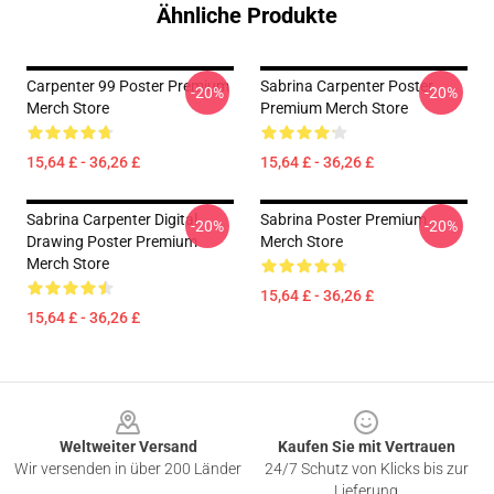
Ähnliche Produkte
Carpenter 99 Poster Premium
Sabrina Carpenter Poster
-20%
-20%
Merch Store
Premium Merch Store
15,64 £ - 36,26 £
15,64 £ - 36,26 £
Sabrina Carpenter Digital
Sabrina Poster Premium
-20%
-20%
Drawing Poster Premium
Merch Store
Merch Store
15,64 £ - 36,26 £
15,64 £ - 36,26 £
Footer
Weltweiter Versand
Kaufen Sie mit Vertrauen
Wir versenden in über 200 Länder
24/7 Schutz von Klicks bis zur
Lieferung