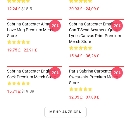
12,24 £
$15.5
20,93 £ - 24,09 £
Sabrina Carpenter Almost
Sabrina Carpenter Emails I
-20%
-20%
Love Mug Premium Merch
Can T Send Aesthetic Quote
Store
Lyrics Canvas Print Premium
Merch Store
19,75 £ - 22,91 £
15,64 £ - 36,26 £
Sabrina Carpenter Englisch
Paris Sabrina Carpenter
-20%
-20%
Sock Premium Merch Store
Sweatshirt Premium Merch
Store
15,71 £
$19.89
32,35 £ - 37,88 £
MEHR ANZEIGEN