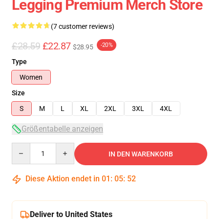
Legging Premium Merch Store
(7 customer reviews)
£28.59
£22.87
-20%
$28.95
Type
Women
Size
S
M
L
XL
2XL
3XL
4XL
Größentabelle anzeigen
Quantity
IN DEN WARENKORB
Diese Aktion endet in
01
:
05
:
52
Deliver to United States