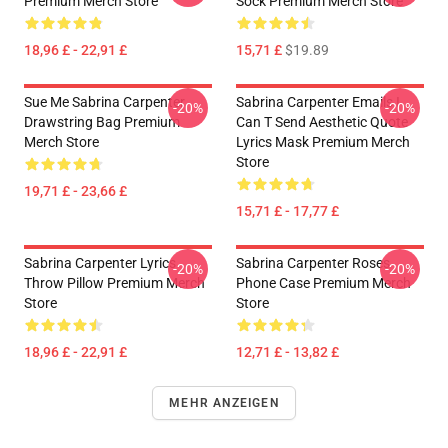
Premium Merch Store
Sock Premium Merch Store
18,96 £ - 22,91 £
15,71 £
$19.89
Sue Me Sabrina Carpenter
Sabrina Carpenter Emails I
-20%
-20%
Drawstring Bag Premium
Can T Send Aesthetic Quote
Merch Store
Lyrics Mask Premium Merch
Store
19,71 £ - 23,66 £
15,71 £ - 17,77 £
Sabrina Carpenter Lyrics
Sabrina Carpenter Roses
-20%
-20%
Throw Pillow Premium Merch
Phone Case Premium Merch
Store
Store
18,96 £ - 22,91 £
12,71 £ - 13,82 £
MEHR ANZEIGEN