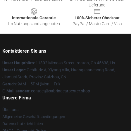
Lieferung
Internationale Garantie
100% Sicherer Checkout
Im Nutzungsland angeboten
PayPal / MasterCard / Visa
Kontaktieren Sie uns
Unser Hauptbüro
: 11302 Mimosa Street Ironton, Oh 45638, Us
Unser Lager
: Gebäude A, Xiyang Villa, Huangshanchong Road,
Jiamusi Stadt, Provinz Guizhou, CN
Geruch
: 9AM – 5PM (Mon – Fri)
E-Mail senden
: contact@sabrinacarpenter.shop
Unsere Firma
Über uns
Allgemeine Geschäftsbedingungen
Datenschutzrichtlinien
DMCA - Copyright Policy