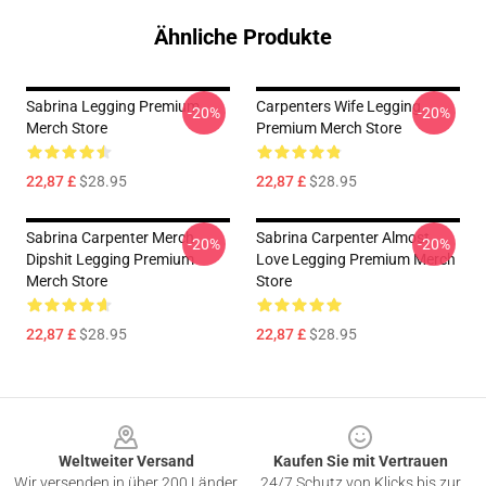
Ähnliche Produkte
Sabrina Legging Premium
Carpenters Wife Legging
-20%
-20%
Merch Store
Premium Merch Store
22,87 £
$28.95
22,87 £
$28.95
Sabrina Carpenter Merch
Sabrina Carpenter Almost
-20%
-20%
Dipshit Legging Premium
Love Legging Premium Merch
Merch Store
Store
22,87 £
$28.95
22,87 £
$28.95
Footer
Weltweiter Versand
Kaufen Sie mit Vertrauen
Wir versenden in über 200 Länder
24/7 Schutz von Klicks bis zur